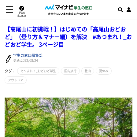
学生の
窓口とは
【高尾山に初挑戦！】はじめての「高尾山おどお
ど」（登り方＆マナー編）を解決 #あつまれ！_お
どおど学生。 3ページ目
学生の窓口編集部
更新:2022/08/24
タグ：
あつまれ！_おどおど学生
国内旅行
登山
夏休み
アウトドア