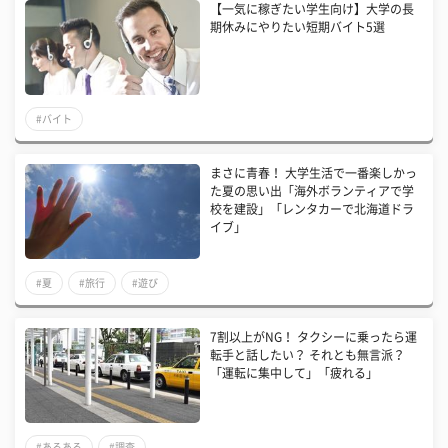
【一気に稼ぎたい学生向け】大学の長
期休みにやりたい短期バイト5選
#バイト
まさに青春！ 大学生活で一番楽しかっ
た夏の思い出「海外ボランティアで学
校を建設」「レンタカーで北海道ドラ
イブ」
#夏
#旅行
#遊び
7割以上がNG！ タクシーに乗ったら運
転手と話したい？ それとも無言派？
「運転に集中して」「疲れる」
#あるある
#調査