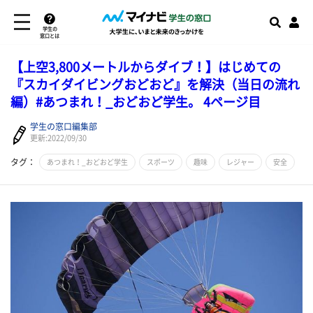
学生の
窓口とは
【上空3,800メートルからダイブ！】はじめての
『スカイダイビングおどおど』を解決（当日の流れ
編）#あつまれ！_おどおど学生。 4ページ目
学生の窓口編集部
更新:2022/09/30
タグ：
あつまれ！_おどおど学生
スポーツ
趣味
レジャー
安全