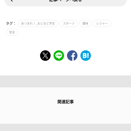
タグ：
あつまれ！_おどおど学生
スポーツ
趣味
レジャー
安全
関連記事