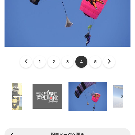
1
2
3
4
5
記事ページへ戻る