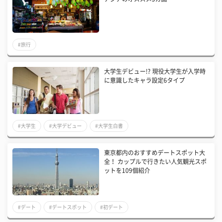
#旅行
大学生デビュー!? 現役大学生が入学時
に意識したキャラ設定6タイプ
#大学生
#大学デビュー
#大学生白書
東京都内のおすすめデートスポット大
全！ カップルで行きたい人気観光スポ
ットを109個紹介
#デート
#デートスポット
#初デート