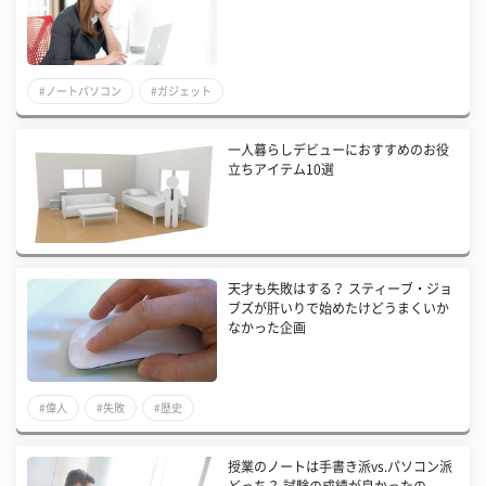
#ノートパソコン
#ガジェット
一人暮らしデビューにおすすめのお役
立ちアイテム10選
天才も失敗はする？ スティーブ・ジョ
ブズが肝いりで始めたけどうまくいか
なかった企画
#偉人
#失敗
#歴史
授業のノートは手書き派vs.パソコン派
どっち？ 試験の成績が良かったの