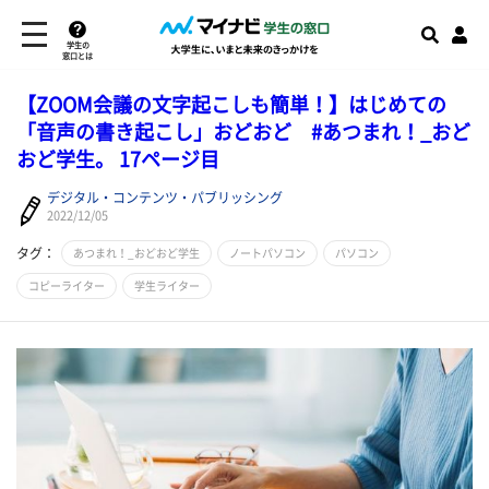
学生の
窓口とは
【ZOOM会議の文字起こしも簡単！】はじめての
「音声の書き起こし」おどおど #あつまれ！_おど
おど学生。 17ページ目
デジタル・コンテンツ・パブリッシング
2022/12/05
タグ：
あつまれ！_おどおど学生
ノートパソコン
パソコン
コピーライター
学生ライター