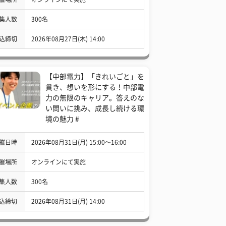
集人数
300名
込締切
2026年08月27日(木) 14:00
【中部電力】「きれいごと」を
貫き、想いを形にする！中部電
力の無限のキャリア。答えのな
い問いに挑み、成長し続ける環
境の魅力 #
催日時
2026年08月31日(月) 15:00〜16:00
催場所
オンラインにて実施
集人数
300名
込締切
2026年08月31日(月) 14:00