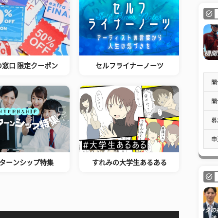
の窓口 限定クーポン
セルフライナーノーツ
開
開
募
申
ターンシップ特集
すれみの大学生あるある