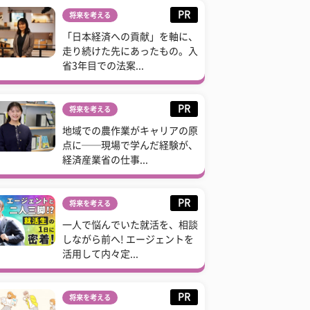
PR
将来を考える
「日本経済への貢献」を軸に、
走り続けた先にあったもの。入
省3年目での法案...
PR
将来を考える
地域での農作業がキャリアの原
点に──現場で学んだ経験が、
経済産業省の仕事...
PR
将来を考える
一人で悩んでいた就活を、相談
しながら前へ! エージェントを
活用して内々定...
PR
将来を考える