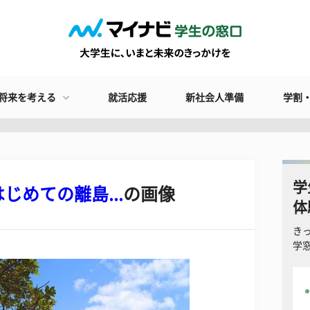
将来を考える
就活応援
新社会人準備
学割
学
めての離島...
の画像
体
き
学