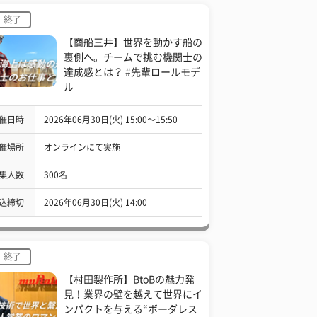
終了
【商船三井】世界を動かす船の
裏側へ。チームで挑む機関士の
達成感とは？ #先輩ロールモデ
ル
催日時
2026年06月30日(火) 15:00〜15:50
催場所
オンラインにて実施
集人数
300名
込締切
2026年06月30日(火) 14:00
終了
【村田製作所】BtoBの魅力発
見！業界の壁を越えて世界にイ
ンパクトを与える“ボーダレス