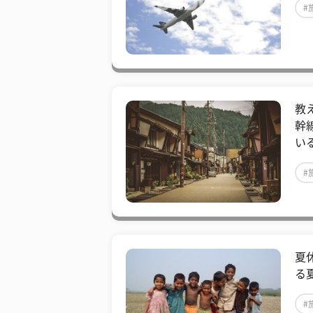
#
教
幹
い
#
夏
る
#