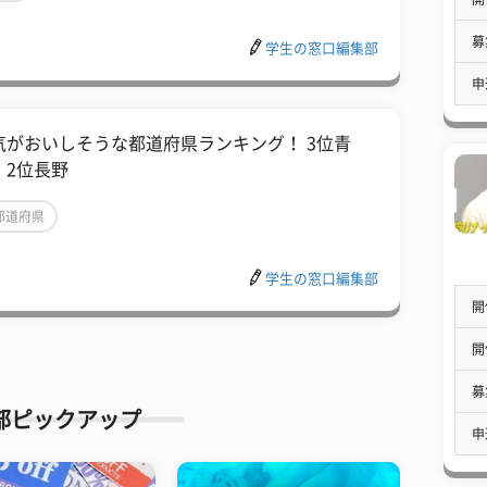
募
学生の窓口編集部
申
気がおいしそうな都道府県ランキング！ 3位青
、2位長野
都道府県
学生の窓口編集部
開
開
募
部ピックアップ
申