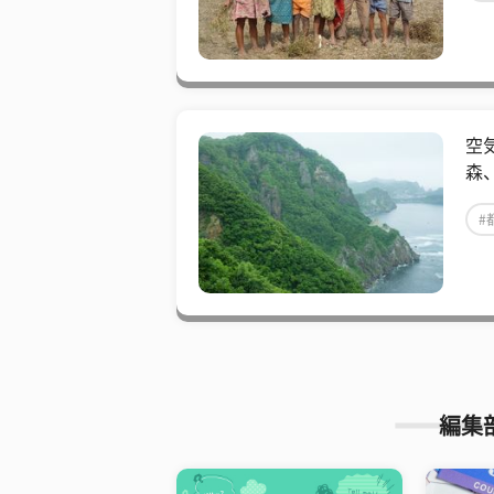
空
森
#
編集