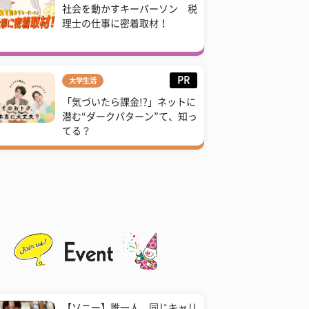
社会を動かすキーパーソン 税
理士の仕事に密着取材！
PR
大学生活
「気づいたら課金!?」ネットに
潜む“ダークパターン”て、知っ
てる？
【ソニー】誰一人、同じキャリ