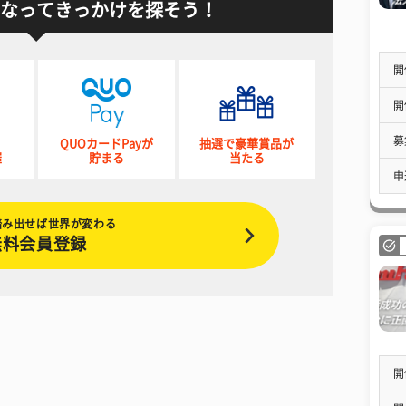
なってきっかけを探そう！
開
開
募
QUOカードPayが
抽選で豪華賞品が
催
貯まる
当たる
申
踏み出せば世界が変わる
無料会員登録
開