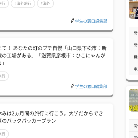
旅行
#海外旅行
#海外
学生の窓口編集部
開
開
えて！ あなたの町のプチ自慢「山口県下松市：新
線の工場がある」「滋賀県彦根市：ひこにゃんが
募
る」
申
旅行
学生の窓口編集部
休みは2ヵ月間の旅行に行こう。大学だからでき
夏のバックパッカープラン
開
旅行
開