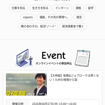
仕事を知る
生き方を知る
インターン
資格
留学
esports
福島、その先の環境へ。
就活
隣のあの子の、就活"ノート"
経済産業省で働く
オンラインイベントの参加申込
【大林組】転勤&ジョブローテは怖くな
い！九州の現場から設
開催日時
2026年08月27日(木) 15:00〜16:00