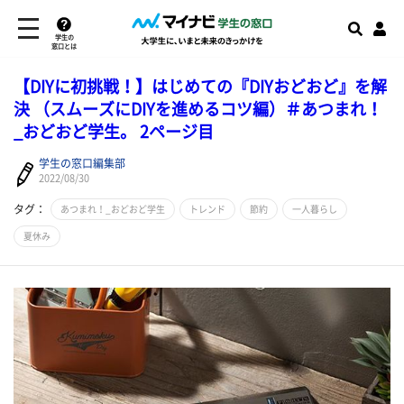
学生の
窓口とは
【DIYに初挑戦！】はじめての『DIYおどおど』を解
決 （スムーズにDIYを進めるコツ編）＃あつまれ！
_おどおど学生。 2ページ目
学生の窓口編集部
2022/08/30
タグ：
あつまれ！_おどおど学生
トレンド
節約
一人暮らし
夏休み