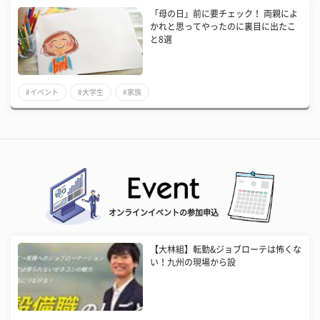
「母の日」前に要チェック！ 両親によ
かれと思ってやったのに裏目に出たこ
と8選
#イベント
#大学生
#家族
オンラインイベントの参加申込
【大林組】転勤&ジョブローテは怖くな
い！九州の現場から設