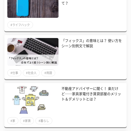
て？
#ライフハック
「フィックス」の意味とは？ 使い方を
シーン別例文で解説
#仕事
#社会人
#用語
不動産アドバイザーに聞く！ 楽だけ
ど……家具家電付き賃貸部屋のメリッ
ト＆デメリットとは？
#家
#家賃
#暮らし