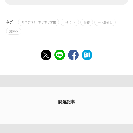
タグ：
あつまれ！_おどおど学生
トレンド
節約
一人暮らし
夏休み
関連記事