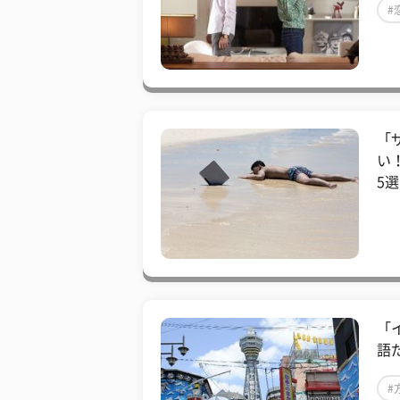
#
「
い
5選
「
語
#