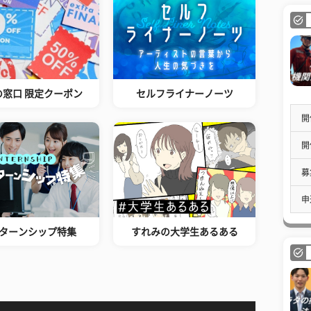
の窓口 限定クーポン
セルフライナーノーツ
開
開
募
申
ターンシップ特集
すれみの大学生あるある