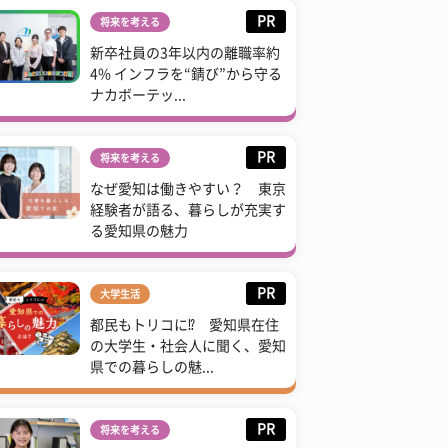
PR
将来を考える
新卒社員の3年以内の離職率約
4% インフラを“錆び”から守る
ナカボーテッ...
PR
将来を考える
なぜ愛知は働きやすい？ 東京
経験者が語る、暮らしが充実す
る愛知県の魅力
PR
大学生活
都民もトリコに⁉ 愛知県在住
の大学生・社会人に聞く、愛知
県での暮らしの魅...
PR
将来を考える