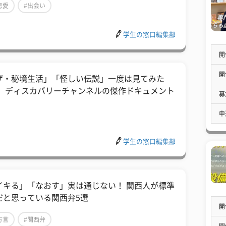
恋愛
#出会い
学生の窓口編集部
開
開
ザ・秘境生活」「怪しい伝説」一度は見てみた
！ ディスカバリーチャンネルの傑作ドキュメント
募
申
学生の窓口編集部
イキる」「なおす」実は通じない！ 関西人が標準
だと思っている関西弁5選
開
方言
#関西弁
開