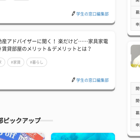
募
学生の窓口編集部
申
動産アドバイザーに聞く！ 楽だけど……家具家電
き賃貸部屋のメリット＆デメリットとは？
家
#家賃
#暮らし
学生の窓口編集部
開
開
募
部ピックアップ
申