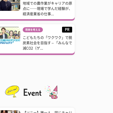
地域での農作業がキャリアの原
点に──現場で学んだ経験が、
経済産業省の仕事...
PR
将来を考える
こどもたちの「ワクワク」で脱
炭素社会を目指す – 「みんなで
減CO2（ゲ...
【ソニー】誰一人、同じキャリ