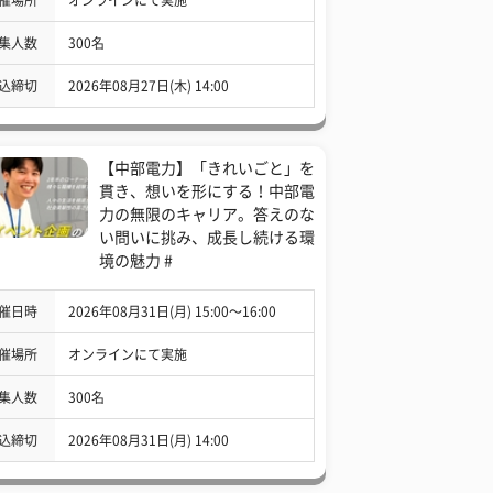
集人数
300名
込締切
2026年08月27日(木) 14:00
【中部電力】「きれいごと」を
貫き、想いを形にする！中部電
力の無限のキャリア。答えのな
い問いに挑み、成長し続ける環
境の魅力 #
催日時
2026年08月31日(月) 15:00〜16:00
催場所
オンラインにて実施
集人数
300名
込締切
2026年08月31日(月) 14:00