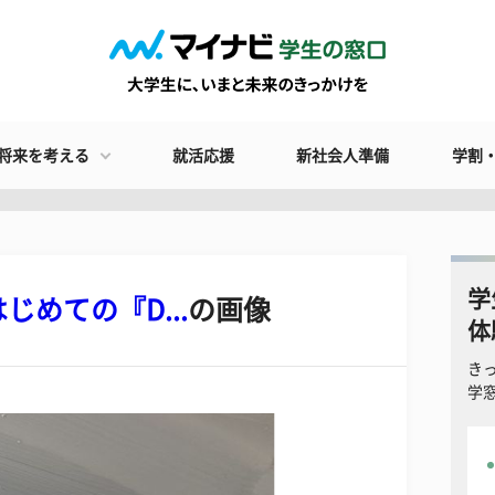
将来を考える
就活応援
新社会人準備
学割
学
めての『D...
の画像
体
き
学