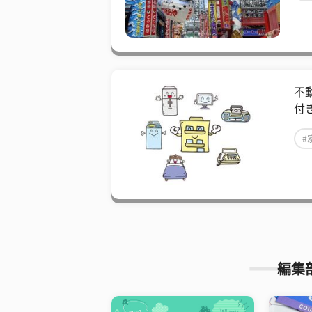
不
付
#
編集