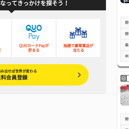
なってきっかけを探そう！
開
開
募
QUOカードPayが
抽選で豪華賞品が
催
貯まる
当たる
申
踏み出せば世界が変わる
無料会員登録
開