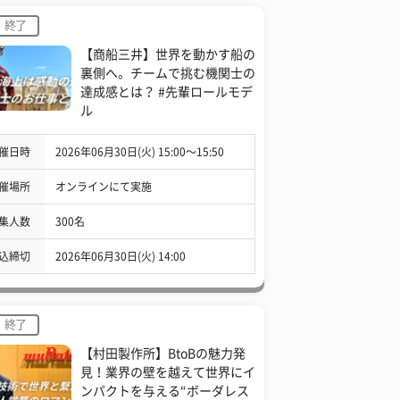
終了
【商船三井】世界を動かす船の
裏側へ。チームで挑む機関士の
達成感とは？ #先輩ロールモデ
ル
催日時
2026年06月30日(火) 15:00〜15:50
催場所
オンラインにて実施
集人数
300名
込締切
2026年06月30日(火) 14:00
終了
【村田製作所】BtoBの魅力発
見！業界の壁を越えて世界にイ
ンパクトを与える“ボーダレス