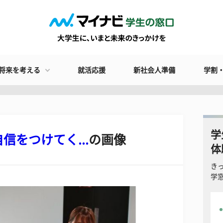
将来を考える
就活応援
新社会人準備
学割
学
をつけてく...
の画像
体
き
学