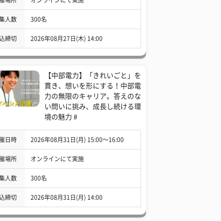
集人数
300名
込締切
2026年08月27日(木) 14:00
【中部電力】「きれいごと」を
貫き、想いを形にする！中部電
力の無限のキャリア。答えのな
い問いに挑み、成長し続ける環
境の魅力 #
催日時
2026年08月31日(月) 15:00〜16:00
催場所
オンラインにて実施
集人数
300名
込締切
2026年08月31日(月) 14:00