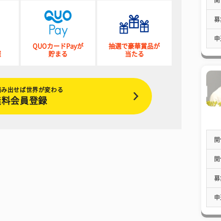
募
申
QUOカードPayが
抽選で豪華賞品が
催
貯まる
当たる
踏み出せば世界が変わる
無料会員登録
開
開
募
申