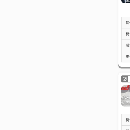
開
開
募
申
開