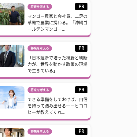
PR
将来を考える
マンゴー農家と会社員、二足の
草鞋で農業に携わる。「沖縄ゴ
ールデンマンゴー...
PR
将来を考える
「日本縦断で培った視野と判断
力が、世界を動かす政策の現場
で生きている」
PR
将来を考える
できる準備をしておけば、自信
を持って踏み出せる――ヒコロ
ヒーが教えてくれ...
PR
将来を考える