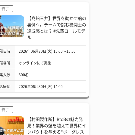
終了
【商船三井】世界を動かす船の
裏側へ。チームで挑む機関士の
達成感とは？ #先輩ロールモデ
ル
催日時
2026年06月30日(火) 15:00〜15:50
催場所
オンラインにて実施
集人数
300名
込締切
2026年06月30日(火) 14:00
終了
【村田製作所】BtoBの魅力発
見！業界の壁を越えて世界にイ
ンパクトを与える“ボーダレス