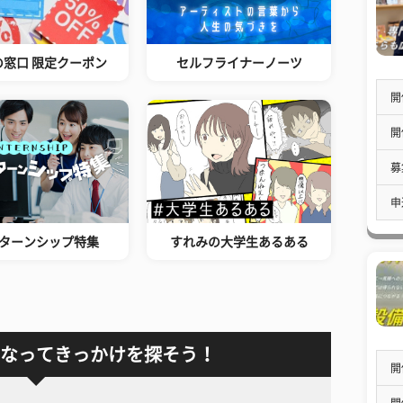
の窓口 限定クーポン
セルフライナーノーツ
開
開
募
申
ターンシップ特集
すれみの大学生あるある
なってきっかけを探そう！
開
開