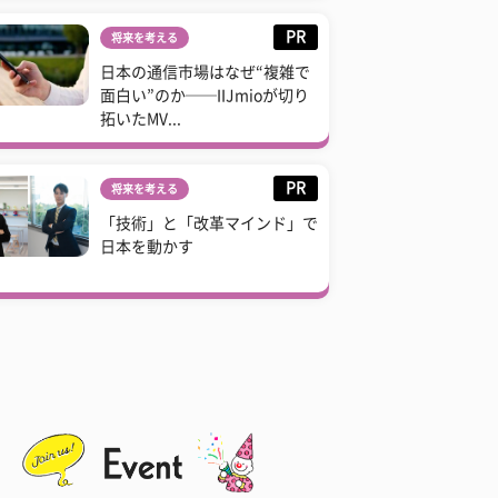
PR
将来を考える
日本の通信市場はなぜ“複雑で
面白い”のか──IIJmioが切り
拓いたMV...
PR
将来を考える
「技術」と「改革マインド」で
日本を動かす