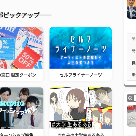
部ピックアップ
開
開
募
申
の窓口 限定クーポン
セルフライナーノーツ
ターンシップ特集
すれみの大学生あるある