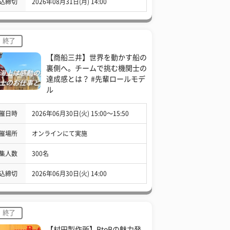
込締切
2026年08月31日(月) 14:00
終了
【商船三井】世界を動かす船の
裏側へ。チームで挑む機関士の
達成感とは？ #先輩ロールモデ
ル
催日時
2026年06月30日(火) 15:00〜15:50
催場所
オンラインにて実施
集人数
300名
込締切
2026年06月30日(火) 14:00
終了
【村田製作所】BtoBの魅力発