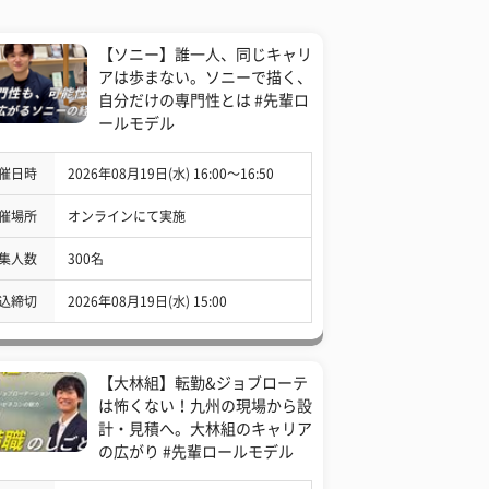
【ソニー】誰一人、同じキャリ
アは歩まない。ソニーで描く、
自分だけの専門性とは #先輩ロ
ールモデル
催日時
2026年08月19日(水) 16:00〜16:50
催場所
オンラインにて実施
集人数
300名
込締切
2026年08月19日(水) 15:00
【大林組】転勤&ジョブローテ
は怖くない！九州の現場から設
計・見積へ。大林組のキャリア
の広がり #先輩ロールモデル