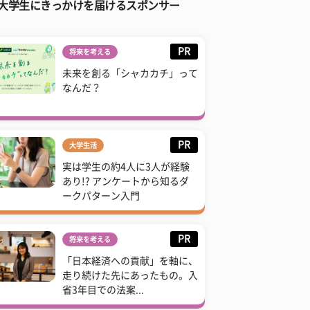
大学生にきっかけを届けるスポンサー
PR
将来を考える
未来を創る「シャカカチ」って
なんだ？
PR
大学生活
実は学生の約4人に3人が経験
あり!? アンケートから知るダ
ークパターン入門
PR
将来を考える
「日本経済への貢献」を軸に、
走り続けた先にあったもの。入
省3年目での法案...