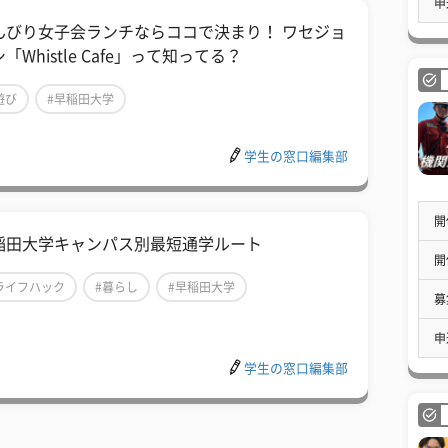
申
んびり女子会ランチならココで決まり！ ワセジョ
「Whistle Cafe」って知ってる？
遊び
#早稲田大学
学生の窓口編集部
開
稲田大学キャンパス別最短通学ルート
開
ライフハック
#暮らし
#早稲田大学
募
申
学生の窓口編集部