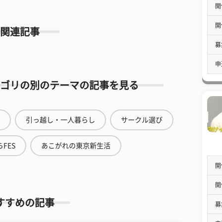
開
開
関連記事
募
申
ゴリの別のテーマの記事を見る
引っ越し・一人暮らし
サークル選び
FES
あこがれの東京新生活
開
開
すすめの記事
募