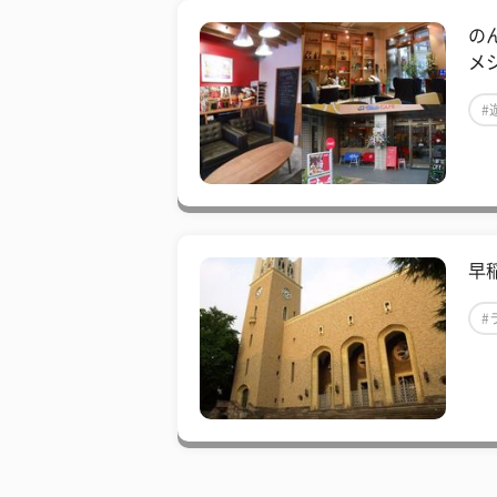
の
メシ
#
早
#