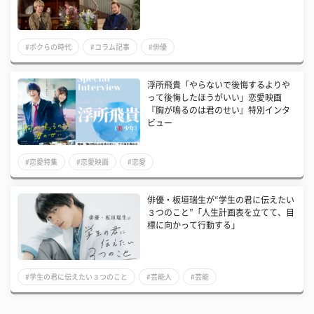
#ボクらの時代
#コラム記事
#俳優
浮所飛貴「やらないで後悔するよりや
って後悔したほうがいい」恋愛映画
『胸が鳴るのは君のせい』特別インタ
ビュー
#恋愛特集
#恋愛映画
#恋愛
俳優・板垣瑞生が“学生の君に伝えたい
３つのこと”「人生計画表を立てて、目
標に向かって行動する」
#学生の君に伝えたい３つのこと
#芸能人
#芸能