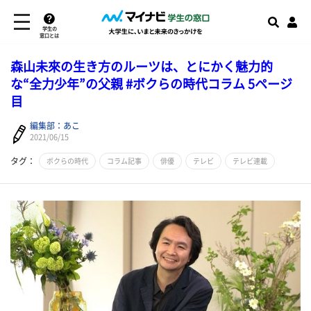
学生の
窓口とは
森山未來の生き方のルーツは、とにかく魅力的
な“全力少年”の父親 #ボクらの時代コラム 5ページ
目
編集部：あこ
2021/06/15
タグ：
ボクらの時代
コラム記事
俳優
テレビ
テレビ連載