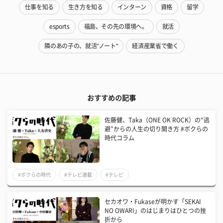
仕事を知る
生き方を知る
インターン
資格
留学
esports
福島、その先の環境へ。
就活
隣のあの子の、就活"ノート"
経済産業省で働く
おすすめの記事
佐藤健、Taka（ONE OK ROCK）の“逃
避”からの人生の切り開き方 #ボクらの
時代コラム
#ボクらの時代
#テレビ連載
#テレビ
セカオワ・Fukaseが明かす「SEKAI
NO OWARI」のはじまりはひとつの挫
折から