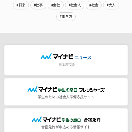
#将来
#仕事
#会社
#社会人
#社会
#大人
#働き方
学生のための社会人準備応援サイト
合宿免許が申込める情報サイト