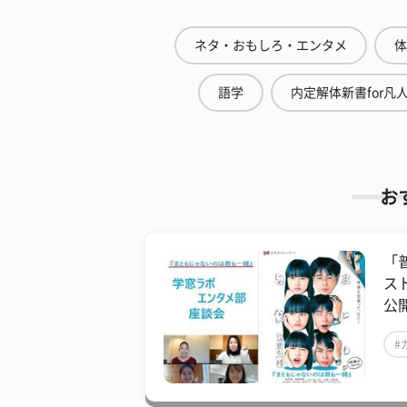
ネタ・おもしろ・エンタメ
体
語学
内定解体新書for凡
お
「
ス
公
#