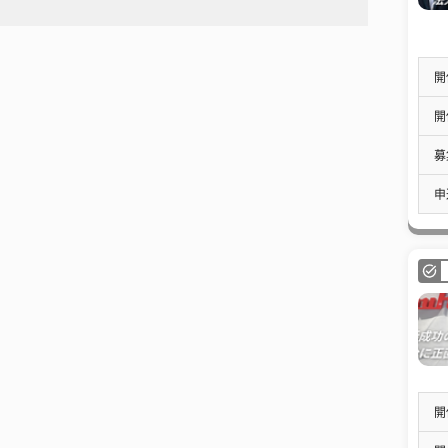
開
開
募
申
開