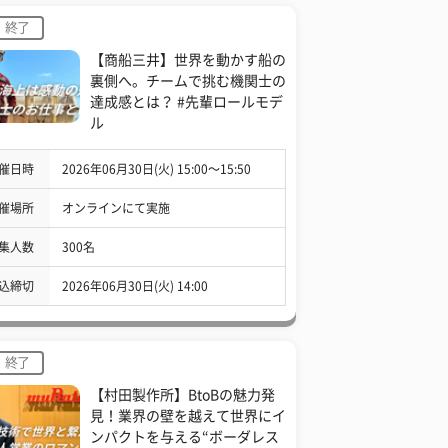
終了
【商船三井】世界を動かす船の
裏側へ。チームで挑む機関士の
達成感とは？ #先輩ロールモデ
ル
催日時
2026年06月30日(火) 15:00〜15:50
催場所
オンラインにて実施
集人数
300名
込締切
2026年06月30日(火) 14:00
終了
【村田製作所】BtoBの魅力発
見！業界の壁を越えて世界にイ
ンパクトを与える“ボーダレス