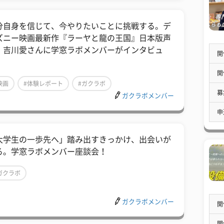
分自身を信じて、今やりたいことに挑戦する。デ
ズニー映画最新作『ラーヤと龍の王国』日本版声
・吉川愛さんに学窓ラボメンバーがインタビュ
開
！
開
映画
#体験レポート
#ガクラボ
募
ガクラボメンバー
申
大学生の一歩先へ」踏み出すきっかけ、出会いが
る。学窓ラボメンバー座談会！
ガクラボ
ガクラボメンバー
開
開