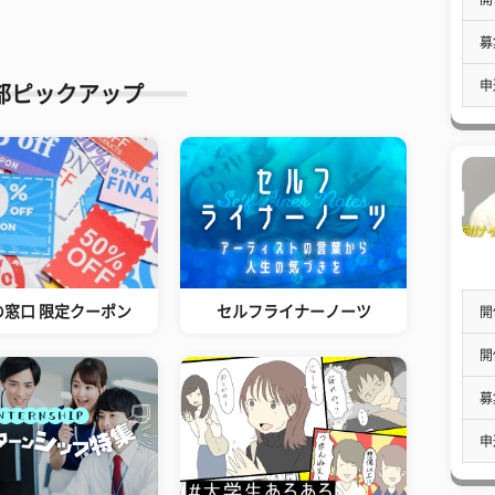
募
申
部ピックアップ
の窓口 限定クーポン
セルフライナーノーツ
開
開
募
申