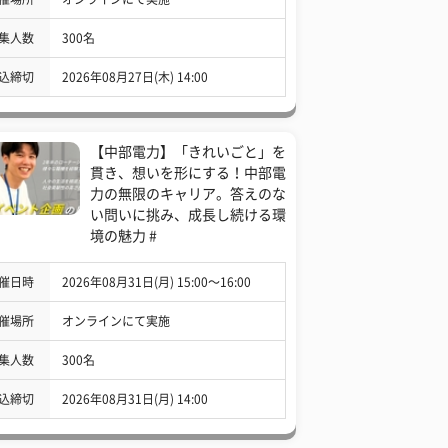
集人数
300名
込締切
2026年08月27日(木) 14:00
【中部電力】「きれいごと」を
貫き、想いを形にする！中部電
力の無限のキャリア。答えのな
い問いに挑み、成長し続ける環
境の魅力 #
催日時
2026年08月31日(月) 15:00〜16:00
催場所
オンラインにて実施
集人数
300名
込締切
2026年08月31日(月) 14:00