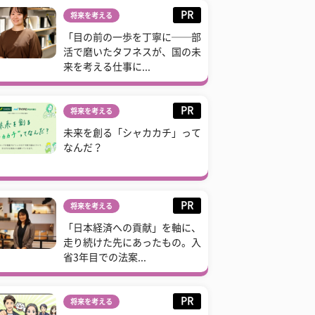
PR
将来を考える
「目の前の一歩を丁寧に──部
活で磨いたタフネスが、国の未
来を考える仕事に...
PR
将来を考える
未来を創る「シャカカチ」って
なんだ？
PR
将来を考える
「日本経済への貢献」を軸に、
走り続けた先にあったもの。入
省3年目での法案...
PR
将来を考える