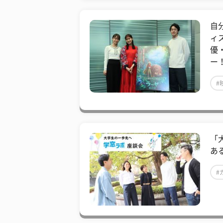
自
ィ
優
ー
#
「
あ
#