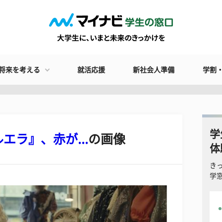
将来を考える
就活応援
新社会人準備
学割
学
ラ』、赤が...
の画像
体
き
学