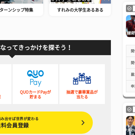
ターンシップ特集
すれみの大学生あるある
なってきっかけを探そう！
開
開
募
申
QUOカードPayが
抽選で豪華賞品が
催
貯まる
当たる
踏み出せば世界が変わる
無料会員登録