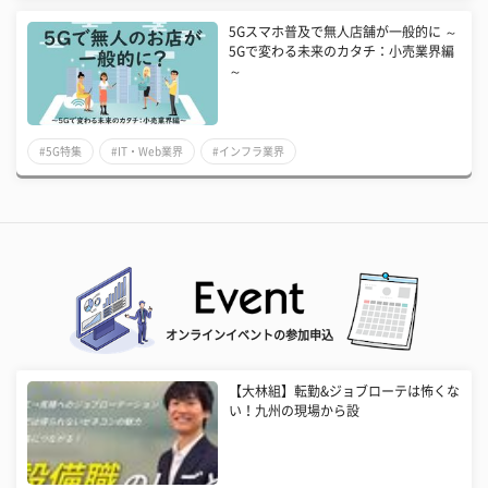
5Gスマホ普及で無人店舗が一般的に ～
5Gで変わる未来のカタチ：小売業界編
～
#5G特集
#IT・Web業界
#インフラ業界
オンラインイベントの参加申込
【大林組】転勤&ジョブローテは怖くな
い！九州の現場から設