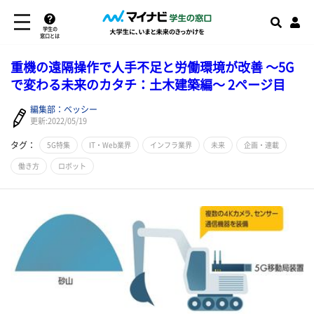
学生の
窓口とは
重機の遠隔操作で人手不足と労働環境が改善 ～5G
で変わる未来のカタチ：土木建築編～ 2ページ目
編集部：ベッシー
更新:2022/05/19
タグ：
5G特集
IT・Web業界
インフラ業界
未来
企画・連載
働き方
ロボット