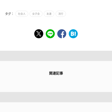
タグ：
社会人
女子会
友達
流行
関連記事