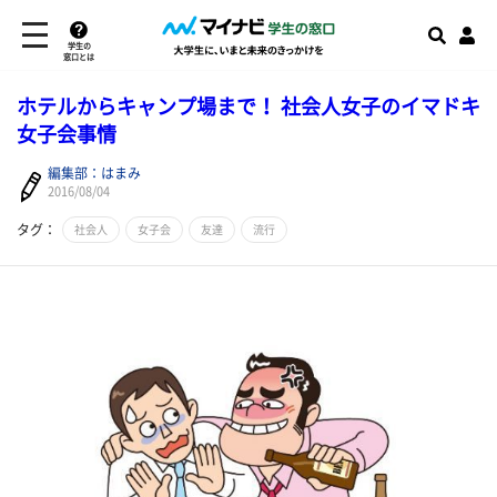
学生の
窓口とは
ホテルからキャンプ場まで！ 社会人女子のイマドキ
女子会事情
編集部：はまみ
2016/08/04
タグ：
社会人
女子会
友達
流行