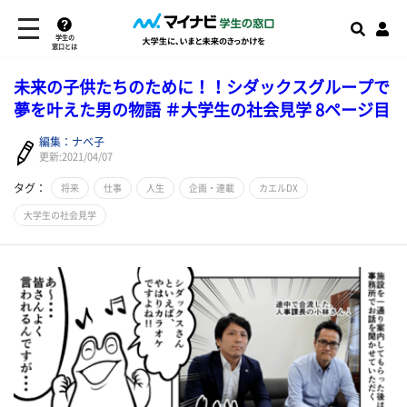
学生の
窓口とは
未来の子供たちのために！！シダックスグループで
夢を叶えた男の物語 ＃大学生の社会見学 8ページ目
編集：ナベ子
更新:2021/04/07
タグ：
将来
仕事
人生
企画・連載
カエルDX
大学生の社会見学