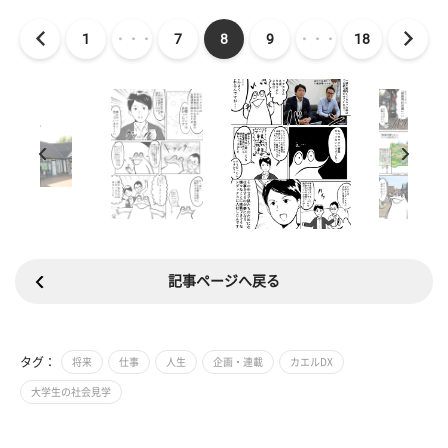
1
・・・
7
8
9
・・・
18
記事ページへ戻る
タグ：
将来
仕事
人生
企画・連載
カエルDX
大学生の社会見学