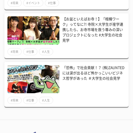
#将来
#イベント
#仕事
【お盆といえばお寺！】「棺桶ワー
ク」ってなに?! 寺院×大学生が産学連
携したら、お寺市場を救う尊みの深い
プロジェクトになった #大学生の社会
見学
#将来
#仕事
#人生
「恐怖」で社会貢献！？ (株)ZAUNTED
には涙が出るほど怖かっこいいビジネ
ス哲学があった ＃大学生の社会見学
#将来
#仕事
#人生