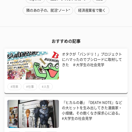
隣のあの子の、就活"ノート"
経済産業省で働く
おすすめの記事
オタクが「バンドリ！」プロジェクト
にハマったのでブシロードに取材して
きた ＃大学生の社会見学
#将来
#仕事
#人生
『ヒカルの碁』『DEATH NOTE』など
の大ヒットを生み出してきた漫画家・
小畑健。その飽くなき探求心に迫る。
#大学生の社会見学