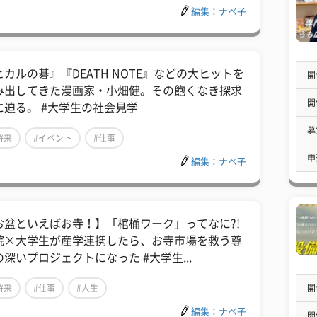
編集：ナベ子
ヒカルの碁』『DEATH NOTE』などの大ヒットを
開
み出してきた漫画家・小畑健。その飽くなき探求
開
に迫る。 #大学生の社会見学
募
将来
#イベント
#仕事
申
編集：ナベ子
お盆といえばお寺！】「棺桶ワーク」ってなに?!
院×大学生が産学連携したら、お寺市場を救う尊
の深いプロジェクトになった #大学生...
開
将来
#仕事
#人生
編集：ナベ子
開