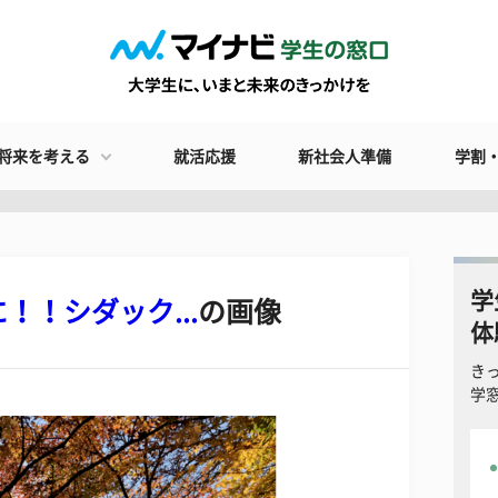
将来を考える
就活応援
新社会人準備
学割
学
！シダック...
の画像
体
き
学