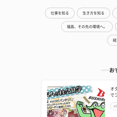
仕事を知る
生き方を知る
福島、その先の環境へ。
経
お
オ
で
#