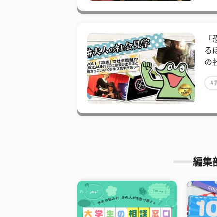
「
る
の
#
編集