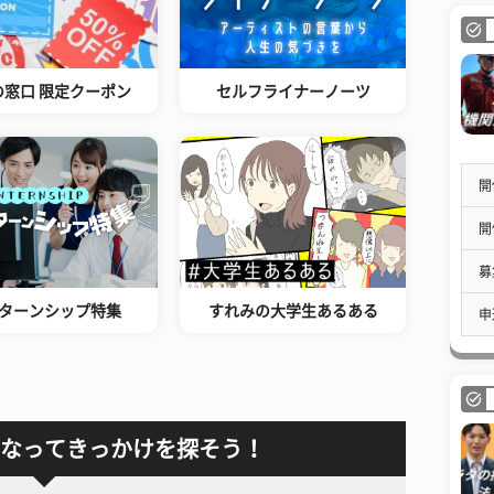
の窓口 限定クーポン
セルフライナーノーツ
開
開
募
ターンシップ特集
すれみの大学生あるある
申
なってきっかけを探そう！