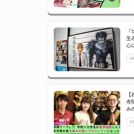
『
生
心
#
【
寺
み
#