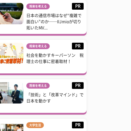
PR
将来を考える
日本の通信市場はなぜ“複雑で
面白い”のか──IIJmioが切り
拓いたMV...
PR
将来を考える
社会を動かすキーパーソン 税
理士の仕事に密着取材！
PR
将来を考える
「技術」と「改革マインド」で
日本を動かす
PR
大学生活