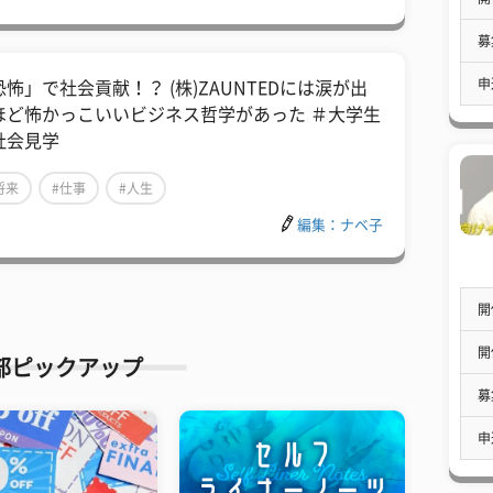
募
申
恐怖」で社会貢献！？ (株)ZAUNTEDには涙が出
ほど怖かっこいいビジネス哲学があった ＃大学生
社会見学
将来
#仕事
#人生
編集：ナベ子
開
開
部ピックアップ
募
申