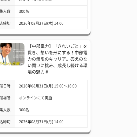
集人数
300名
込締切
2026年08月27日(木) 14:00
【中部電力】「きれいごと」を
貫き、想いを形にする！中部電
力の無限のキャリア。答えのな
い問いに挑み、成長し続ける環
境の魅力 #
催日時
2026年08月31日(月) 15:00〜16:00
催場所
オンラインにて実施
集人数
300名
込締切
2026年08月31日(月) 14:00