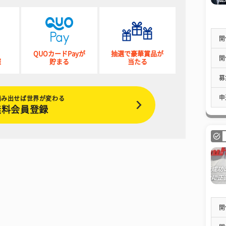
開
QUOカードPayが
抽選で豪華賞品が
開
催
貯まる
当たる
募
申
踏み出せば世界が変わる
無料会員登録
開