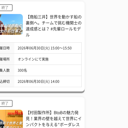
終了
【商船三井】世界を動かす船の
裏側へ。チームで挑む機関士の
達成感とは？ #先輩ロールモデ
ル
催日時
2026年06月30日(火) 15:00〜15:50
催場所
オンラインにて実施
集人数
300名
込締切
2026年06月30日(火) 14:00
終了
【村田製作所】BtoBの魅力発
見！業界の壁を越えて世界にイ
ンパクトを与える“ボーダレス