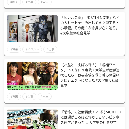
#将来
#仕事
#人生
『ヒカルの碁』『DEATH NOTE』など
の大ヒットを生み出してきた漫画家・
小畑健。その飽くなき探求心に迫る。
#大学生の社会見学
#将来
#イベント
#仕事
【お盆といえばお寺！】「棺桶ワー
ク」ってなに?! 寺院×大学生が産学連
携したら、お寺市場を救う尊みの深い
プロジェクトになった #大学生の社会
見学
#将来
#仕事
#人生
「恐怖」で社会貢献！？ (株)ZAUNTED
には涙が出るほど怖かっこいいビジネ
ス哲学があった ＃大学生の社会見学