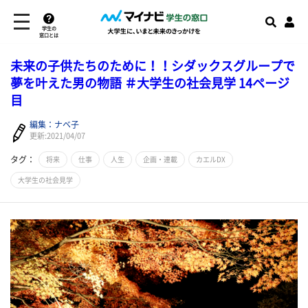
学生の
窓口とは
未来の子供たちのために！！シダックスグループで
夢を叶えた男の物語 ＃大学生の社会見学 14ページ
目
編集：ナベ子
更新:2021/04/07
タグ：
将来
仕事
人生
企画・連載
カエルDX
大学生の社会見学