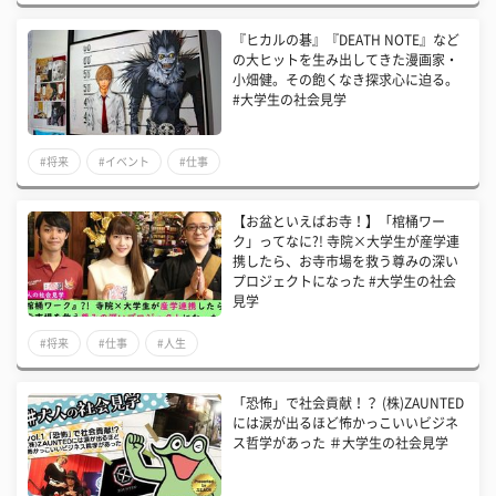
『ヒカルの碁』『DEATH NOTE』など
の大ヒットを生み出してきた漫画家・
小畑健。その飽くなき探求心に迫る。
#大学生の社会見学
#将来
#イベント
#仕事
【お盆といえばお寺！】「棺桶ワー
ク」ってなに?! 寺院×大学生が産学連
携したら、お寺市場を救う尊みの深い
プロジェクトになった #大学生の社会
見学
#将来
#仕事
#人生
「恐怖」で社会貢献！？ (株)ZAUNTED
には涙が出るほど怖かっこいいビジネ
ス哲学があった ＃大学生の社会見学