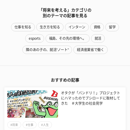
「将来を考える」カテゴリの
別のテーマの記事を見る
仕事を知る
生き方を知る
インターン
資格
留学
esports
福島、その先の環境へ。
就活
隣のあの子の、就活"ノート"
経済産業省で働く
おすすめの記事
オタクが「バンドリ！」プロジェクト
にハマったのでブシロードに取材して
きた ＃大学生の社会見学
#将来
#仕事
#人生