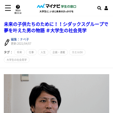
学生の
窓口とは
未来の子供たちのために！！シダックスグループで
夢を叶えた男の物語 ＃大学生の社会見学
編集：ナベ子
更新:2021/04/07
タグ：
将来
仕事
人生
企画・連載
カエルDX
大学生の社会見学