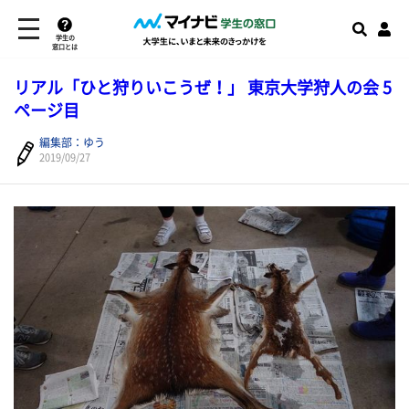
学生の
窓口とは
リアル「ひと狩りいこうぜ！」 東京大学狩人の会 5
ページ目
編集部：ゆう
2019/09/27