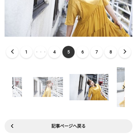
1
・・・
4
5
6
7
8
記事ページへ戻る