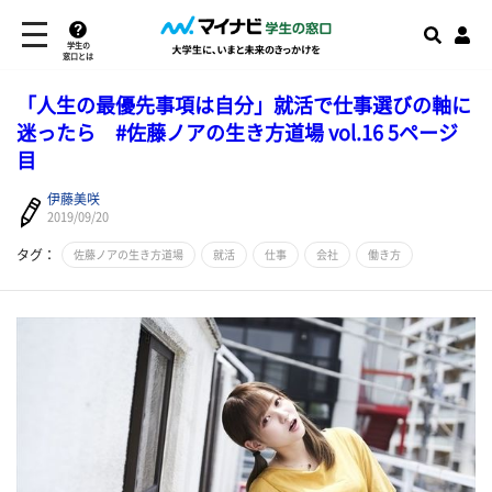
学生の
窓口とは
「人生の最優先事項は自分」就活で仕事選びの軸に
迷ったら #佐藤ノアの生き方道場 vol.16 5ページ
目
伊藤美咲
2019/09/20
タグ：
佐藤ノアの生き方道場
就活
仕事
会社
働き方