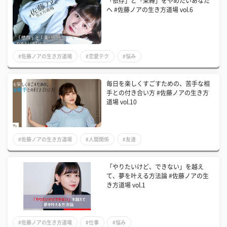
「依存」と「束縛」をやめたいあなた
へ #佐藤ノアの生き方道場 vol.6
#佐藤ノアの生き方道場
#恋愛テク
#悩み
毎日を楽しくすごすための、苦手な相
手との付き合い方 #佐藤ノアの生き方
道場 vol.10
#佐藤ノアの生き方道場
#人間関係
#友達
「やりたいけど、できない」を越え
て、夢を叶える方法論 #佐藤ノアの生
き方道場 vol.1
#佐藤ノアの生き方道場
#仕事
#悩み