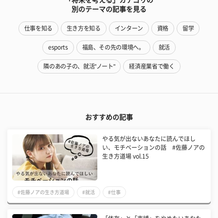
別のテーマの記事を見る
仕事を知る
生き方を知る
インターン
資格
留学
esports
福島、その先の環境へ。
就活
隣のあの子の、就活"ノート"
経済産業省で働く
おすすめの記事
やる気が出ないあなたに読んでほし
い、モチベーションの話 #佐藤ノアの
生き方道場 vol.15
#佐藤ノアの生き方道場
#就活
#仕事