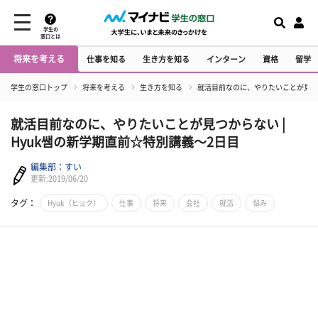
学生の
窓口とは
将来を考える
仕事を知る
生き方を知る
インターン
資格
留学
学生の窓口トップ
将来を考える
生き方を知る
就活目前なのに、やりたいことが見つか
就活目前なのに、やりたいことが見つからない |
Hyuk쌤の新学期直前☆特別講義～2日目
編集部：すい
更新:2019/06/20
タグ：
Hyuk（ヒョク）
仕事
将来
会社
就活
悩み