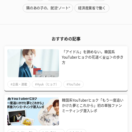
隣のあの子の、就活"ノート"
経済産業省で働く
おすすめの記事
「アイドル」を諦めない。韓国系
YouTuberヒョクの花道＜꽃길＞の歩き
方
#企画・連載
#Hyuk（ヒョク）
#YouTube
韓国系YouTuberヒョク「もう一度追い
かけた夢とこれから」初の単独ファン
ミーティング潜入レポ