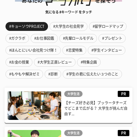
気になる #キーワード をタッチ
#キョーソウPROJECT
#大学生の社会見学
#留学ロードマップ
#ガクラボ
#お仕事図鑑
#先輩ロールモデル
#プレゼント
#ほんとにいい会社見つけ隊！
#恋愛特集
#学生インタビュー
#お金の授業
#大学生正直レビュー
#特集企画
#もやもや解決ゼミ
#診断
#学生の君に伝えたい３つのこと
PR
大学生活
【チーズ好き必見】ブッラータチーズ
でどこまで広がる？ 大学生が挑んだ自
由す...
PR
大学生活