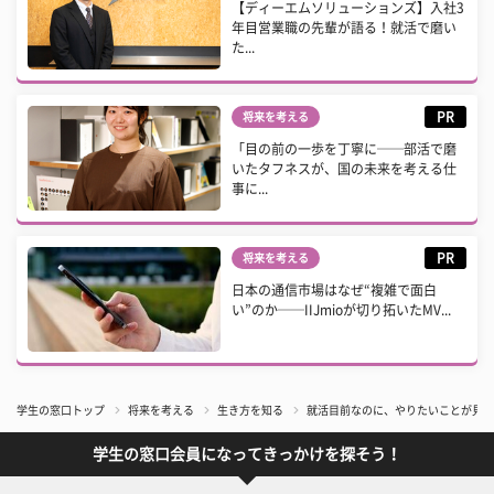
【ディーエムソリューションズ】入社3
年目営業職の先輩が語る！就活で磨い
た...
PR
将来を考える
「目の前の一歩を丁寧に──部活で磨
いたタフネスが、国の未来を考える仕
事に...
PR
将来を考える
日本の通信市場はなぜ“複雑で面白
い”のか──IIJmioが切り拓いたMV...
学生の窓口トップ
将来を考える
生き方を知る
就活目前なのに、やりたいことが見つか
学生の窓口会員になってきっかけを探そう！