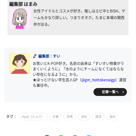
編集部 はまみ
女性アイドルとコスメが好き。推しはエビ中とBiSH。ゲ
ームもかなり詳しい。つまりオタク。たまに本場の関西
弁が出る。
編集部：すい
お笑いとK-POP好き。名前の由来は「すいすい物事がう
まくいくように」「水のようにチームになくてはならな
い存在になるように」から。
★ほっとけない学生芸人GP（
@gm_hottokenaigp
）運営
も兼任中。
記事一覧へ
タグ：
Hyuk（ヒョク）
仕事
将来
会社
就活
悩み