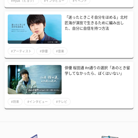
#Hyuk（ヒョク）
#インタビュー
#イベント
「迷ったときこそ自分をほめる」北村
匠海が演技で生きるために編み出し
た、自分に自信を持つ方法
#アーティスト
#俳優
#音楽
俳優 桜田通 #n通りの選択「あのとき留
学してなかったら、ぼくはいない」
#将来
#インタビュー
#テレビ