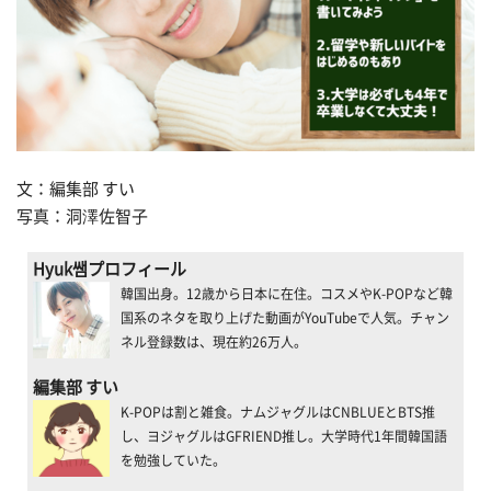
文：編集部 すい
写真：洞澤佐智子
Hyuk쌤プロフィール
韓国出身。12歳から日本に在住。コスメやK-POPなど韓
国系のネタを取り上げた動画がYouTubeで人気。チャン
ネル登録数は、現在約26万人。
編集部 すい
K-POPは割と雑食。ナムジャグルはCNBLUEとBTS推
し、ヨジャグルはGFRIEND推し。大学時代1年間韓国語
を勉強していた。