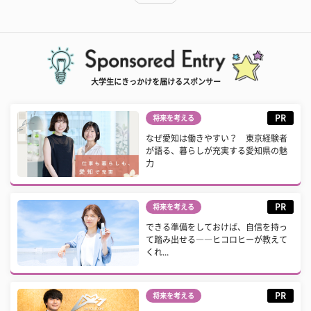
大学生にきっかけを届けるスポンサー
PR
将来を考える
なぜ愛知は働きやすい？ 東京経験者
が語る、暮らしが充実する愛知県の魅
力
PR
将来を考える
できる準備をしておけば、自信を持っ
て踏み出せる――ヒコロヒーが教えて
くれ...
PR
将来を考える