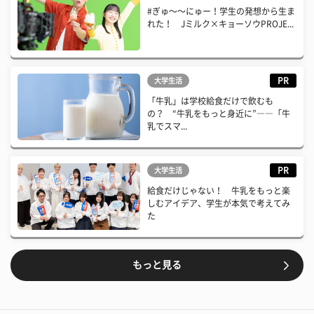
#ぎゅ〜〜にゅー！学生の発想から生ま
れた！ Jミルク×キョーソウPROJE...
PR
大学生活
「牛乳」は学校給食だけで飲むも
の？ “牛乳をもっと身近に”――「牛
乳でスマ...
PR
大学生活
給食だけじゃない！ 牛乳をもっと楽
しむアイデア、学生が本気で考えてみ
た
もっと見る