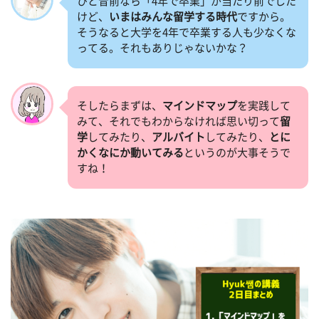
ひと昔前なら「4年で卒業」が当たり前でした
けど、
いまはみんな留学する時代
ですから。
そうなると大学を4年で卒業する人も少なくな
ってる。それもありじゃないかな？
そしたらまずは、
マインドマップ
を実践して
みて、それでもわからなければ思い切って
留
学
してみたり、
アルバイト
してみたり、
とに
かくなにか動いてみる
というのが大事そうで
すね！