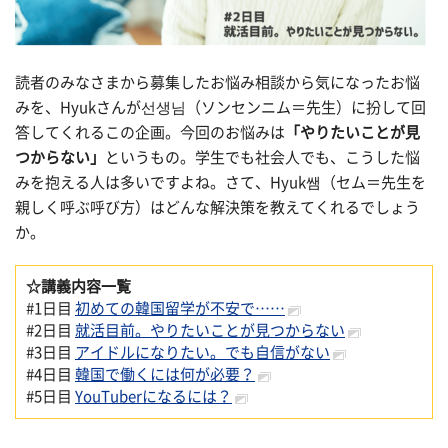
読者のみなさまから募集したお悩み相談から気になったお悩
みを、Hyukさんが선생님（ソンセンニム＝先生）に扮して回
答してくれるこの企画。今回のお悩みは
「やりたいことが見
つからない」
というもの。学生でも社会人でも、こうした悩
みを抱える人は多いですよね。さて、Hyuk쌤（セム＝先生を
親しく呼ぶ呼び方）はどんな解決策を教えてくれるでしょう
か。
☆講義内容一覧
#1日目
初めての韓国留学が不安で……
#2日目
就活目前。やりたいことが見つからない
#3日目
アイドルになりたい。でも自信がない
#4日目
韓国で働くには何が必要？
#5日目
YouTuberになるには？