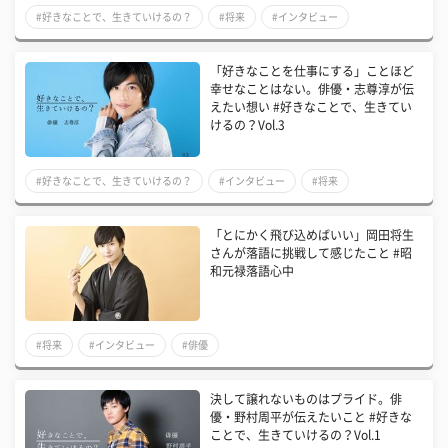
#好きなことで、生きていけるの？
#将来
#インタビュー
「好きなことを仕事にする」ことほど
幸せなことはない。俳優・志尊淳が伝
えたい想い #好きなことで、生きてい
けるの？Vol.3
#好きなことで、生きていけるの？
#インタビュー
#将来
「とにかく飛び込めばいい」岡田将生
さんが落語に挑戦して感じたこと #昭
和元禄落語心中
#将来
#インタビュー
#俳優
決して譲れないものはプライド。俳
優・野村周平が伝えたいこと #好きな
ことで、生きていけるの？Vol.1