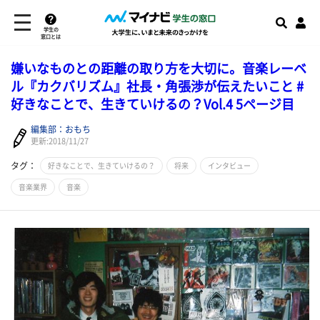
学生の
窓口とは
嫌いなものとの距離の取り方を大切に。音楽レーベ
ル『カクバリズム』社長・角張渉が伝えたいこと #
好きなことで、生きていけるの？Vol.4 5ページ目
編集部：おもち
更新:2018/11/27
タグ：
好きなことで、生きていけるの？
将来
インタビュー
音楽業界
音楽