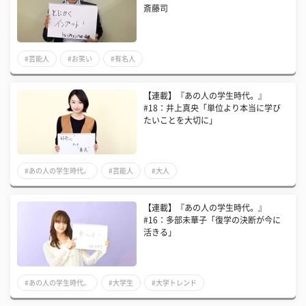
斎藤司
#芸能人
#お笑い
#有名人
【連載】『あの人の学生時代。』
#18：井上真央「単位より本当に学び
たいことを大切に」
#あの人の学生時代。
#芸能人
#大人
​【連載】『あの人の学生時代。』
#16：多部未華子「復学の決断が今に
活きる」
#あの人の学生時代。
#大学生
#大学トレンド