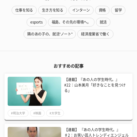
仕事を知る
生き方を知る
インターン
資格
留学
esports
福島、その先の環境へ。
就活
隣のあの子の、就活"ノート"
経済産業省で働く
おすすめの記事
【連載】『あの人の学生時代。』
#22：山本美月「好きなことを見つけ
る」
#明治大学
#映画
#大学生
【連載】 『あの人の学生時代。』
♯2：お笑い芸人トレンディエンジェル