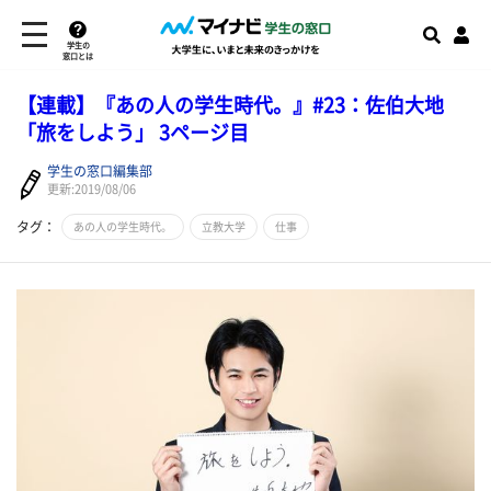
学生の
窓口とは
【連載】『あの人の学生時代。』#23：佐伯大地
「旅をしよう」 3ページ目
学生の窓口編集部
更新:2019/08/06
タグ：
あの人の学生時代。
立教大学
仕事