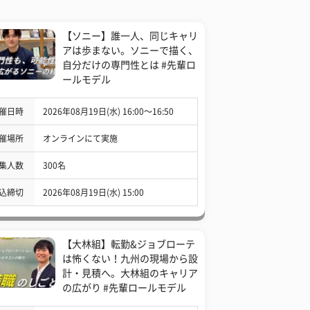
【ソニー】誰一人、同じキャリ
アは歩まない。ソニーで描く、
自分だけの専門性とは #先輩ロ
ールモデル
催日時
2026年08月19日(水) 16:00〜16:50
催場所
オンラインにて実施
集人数
300名
込締切
2026年08月19日(水) 15:00
【大林組】転勤&ジョブローテ
は怖くない！九州の現場から設
計・見積へ。大林組のキャリア
の広がり #先輩ロールモデル