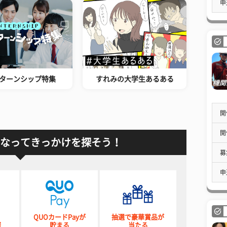
申
ターンシップ特集
すれみの大学生あるある
開
開
なってきっかけを探そう！
募
申
QUOカードPayが
抽選で豪華賞品が
催
貯まる
当たる