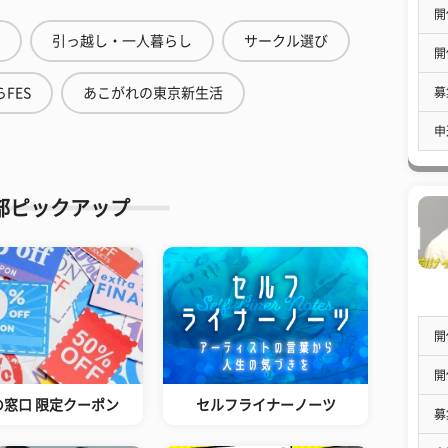
開
引っ越し・一人暮らし
サークル選び
開
募
FES
あこがれの東京新生活
申
部ピックアップ
開
開
の窓口 限定クーポン
セルフライナーノーツ
募