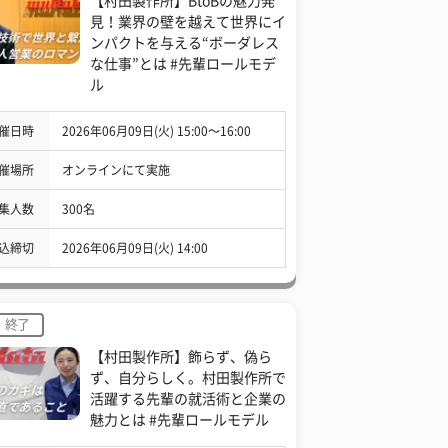
【村田製作所】BtoBの魅力発
見！業界の壁を越えて世界にイ
ンパクトを与える“ボーダレス
な仕事”とは #先輩ロールモデ
ル
催日時
2026年06月09日(火) 15:00〜16:00
催場所
オンラインにて実施
集人数
300名
込締切
2026年06月09日(火) 14:00
終了
【村田製作所】飾らず、偽ら
ず、自分らしく。村田製作所で
活躍する先輩の就活術と企業の
魅力とは #先輩ロールモデル