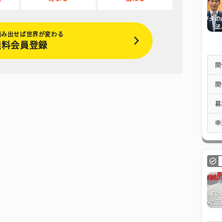
踏み出せば世界が変わる
無料会員登録
開
開
募
申