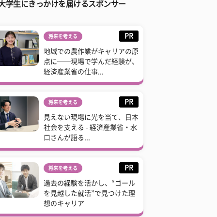
大学生にきっかけを届けるスポンサー
PR
将来を考える
地域での農作業がキャリアの原
点に──現場で学んだ経験が、
経済産業省の仕事...
PR
将来を考える
見えない現場に光を当て、日本
社会を支える - 経済産業省・水
口さんが語る...
PR
将来を考える
過去の経験を活かし、“ゴール
を見越した就活”で見つけた理
想のキャリア