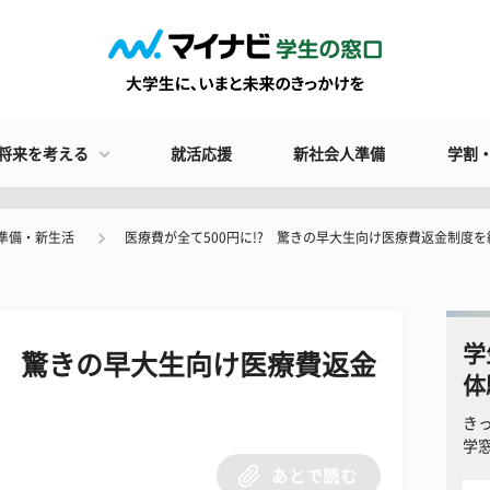
将来を考える
就活応援
新社会人準備
学割
準備・新生活
医療費が全て500円に!? 驚きの早大生向け医療費返金制度
学
!? 驚きの早大生向け医療費返金
体
き
学
あとで読む