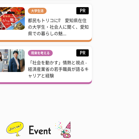
PR
大学生活
都民もトリコに⁉ 愛知県在住
の大学生・社会人に聞く、愛知
県での暮らしの魅...
PR
将来を考える
「社会を動かす」情熱と視点 -
経済産業省の若手職員が語るキ
ャリアと経験