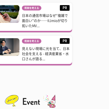
PR
将来を考える
日本の通信市場はなぜ“複雑で
面白い”のか──IIJmioが切り
拓いたMV...
PR
将来を考える
見えない現場に光を当て、日本
社会を支える - 経済産業省・水
口さんが語る...