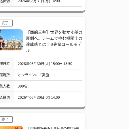
込締切
2026年08月31日(月) 14:00
終了
【商船三井】世界を動かす船の
裏側へ。チームで挑む機関士の
達成感とは？ #先輩ロールモデ
ル
催日時
2026年06月30日(火) 15:00〜15:50
催場所
オンラインにて実施
集人数
300名
込締切
2026年06月30日(火) 14:00
終了
【村田製作所】BtoBの魅力発