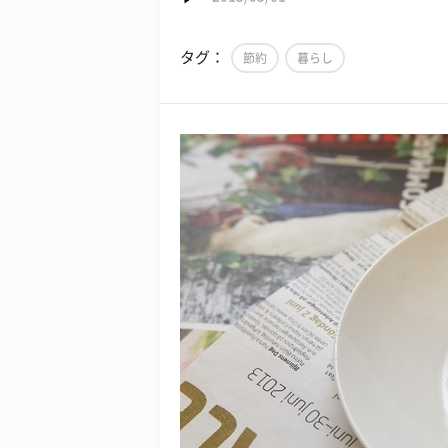
タグ：
節約
暮らし