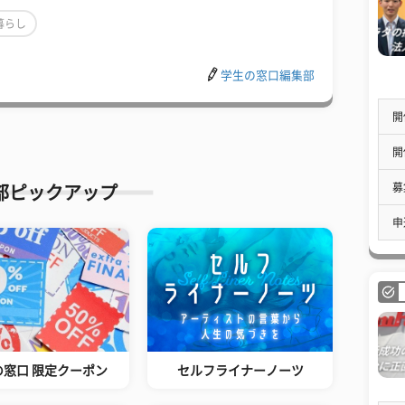
暮らし
学生の窓口編集部
開
開
募
部ピックアップ
申
の窓口 限定クーポン
セルフライナーノーツ