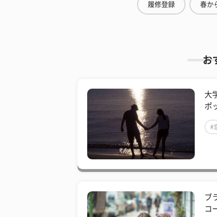
履修登録
春から
お
大
ポ
#
ブ
コ