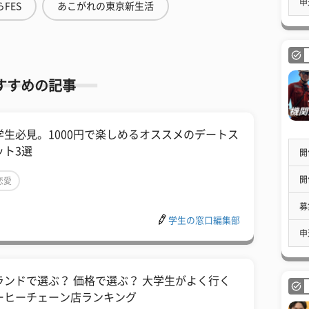
申
FES
あこがれの東京新生活
すすめの記事
学生必見。1000円で楽しめるオススメのデートス
ット3選
開
開
恋愛
募
学生の窓口編集部
申
ランドで選ぶ？ 価格で選ぶ？ 大学生がよく行く
ーヒーチェーン店ランキング