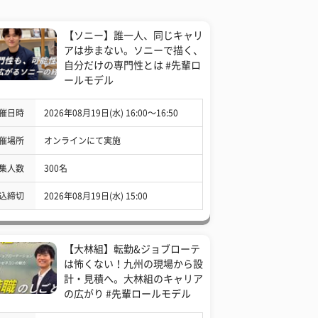
【ソニー】誰一人、同じキャリ
アは歩まない。ソニーで描く、
自分だけの専門性とは #先輩ロ
ールモデル
催日時
2026年08月19日(水) 16:00〜16:50
催場所
オンラインにて実施
集人数
300名
込締切
2026年08月19日(水) 15:00
【大林組】転勤&ジョブローテ
は怖くない！九州の現場から設
計・見積へ。大林組のキャリア
の広がり #先輩ロールモデル