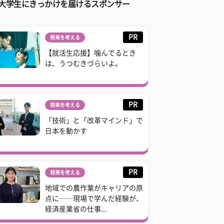
大学生にきっかけを届けるスポンサー
PR
将来を考える
【就活生応援】噛んでるとき
は、うつむきづらいよ。
PR
将来を考える
「技術」と「改革マインド」で
日本を動かす
PR
将来を考える
地域での農作業がキャリアの原
点に──現場で学んだ経験が、
経済産業省の仕事...