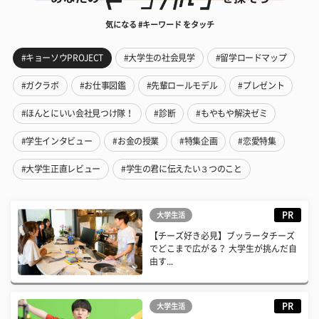
気になる #キーワード をタッチ
#キョーソウPROJECT
#大学生の社会見学
#留学ロードマップ
#ガクラボ
#お仕事図鑑
#先輩ロールモデル
#プレゼント
#ほんとにいい会社見つけ隊！
#診断
#もやもや解決ゼミ
#学生インタビュー
#お金の授業
#特集企画
#恋愛特集
#大学生正直レビュー
#学生の君に伝えたい３つのこと
PR
大学生活
【チーズ好き必見】ブッラータチーズ
でどこまで広がる？ 大学生が挑んだ自
由す...
PR
大学生活