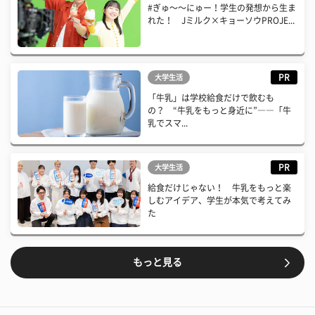
#ぎゅ〜〜にゅー！学生の発想から生ま
れた！ Jミルク×キョーソウPROJE...
PR
大学生活
「牛乳」は学校給食だけで飲むも
の？ “牛乳をもっと身近に”――「牛
乳でスマ...
PR
大学生活
給食だけじゃない！ 牛乳をもっと楽
しむアイデア、学生が本気で考えてみ
た
もっと見る