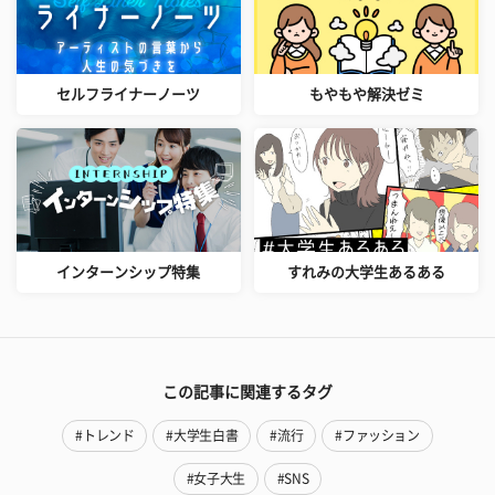
セルフライナーノーツ
もやもや解決ゼミ
インターンシップ特集
すれみの大学生あるある
この記事に関連するタグ
#トレンド
#大学生白書
#流行
#ファッション
#女子大生
#SNS