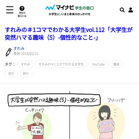
学生の
窓口とは
すれみの＃1コマでわかる大学生vol.112「大学生が
突然ハマる趣味（5）-個性的なこと-」
すれみ
更新:2018/02/21
タグ：
すれみ
すれみの＃1コマでわかる大学生
YouTube
趣味
流行
旅行