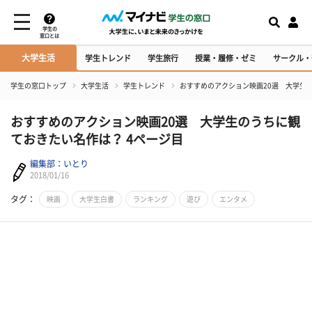
学生の
窓口とは
大学生活
学生トレンド
学生旅行
授業・履修・ゼミ
サークル・
学生の窓口トップ
大学生活
学生トレンド
おすすめのアクション映画20選 大学生
おすすめのアクション映画20選 大学生のうちに観
ておきたい名作は？ 4ページ目
編集部：いとり
2018/01/16
タグ：
映画
大学生白書
ランキング
遊び
エンタメ