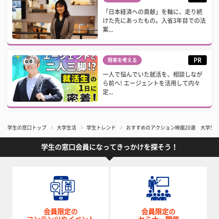
「日本経済への貢献」を軸に、走り続
けた先にあったもの。入省3年目での法
案...
PR
将来を考える
一人で悩んでいた就活を、相談しなが
ら前へ! エージェントを活用して内々
定...
学生の窓口トップ
大学生活
学生トレンド
おすすめのアクション映画20選 大学生
学生の窓口会員になってきっかけを探そう！
会員限定の
会員限定の