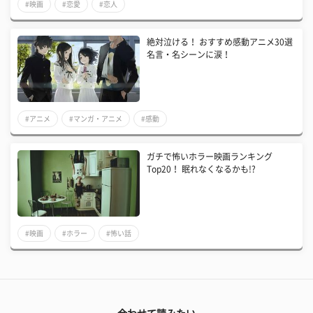
#映画
#恋愛
#恋人
絶対泣ける！ おすすめ感動アニメ30選
名言・名シーンに涙！
#アニメ
#マンガ・アニメ
#感動
ガチで怖いホラー映画ランキング
Top20！ 眠れなくなるかも!?
#映画
#ホラー
#怖い話