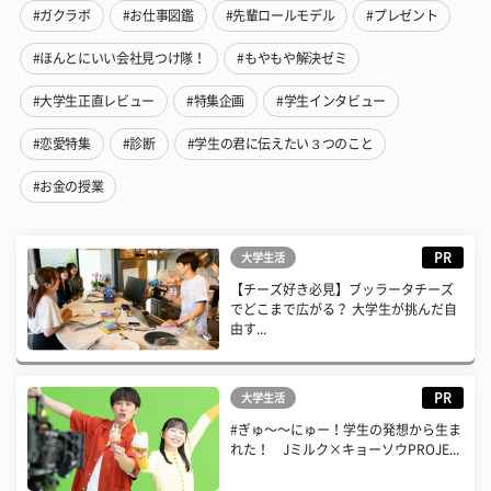
#ガクラボ
#お仕事図鑑
#先輩ロールモデル
#プレゼント
#ほんとにいい会社見つけ隊！
#もやもや解決ゼミ
#大学生正直レビュー
#特集企画
#学生インタビュー
#恋愛特集
#診断
#学生の君に伝えたい３つのこと
#お金の授業
PR
大学生活
【チーズ好き必見】ブッラータチーズ
でどこまで広がる？ 大学生が挑んだ自
由す...
PR
大学生活
#ぎゅ〜〜にゅー！学生の発想から生ま
れた！ Jミルク×キョーソウPROJE...