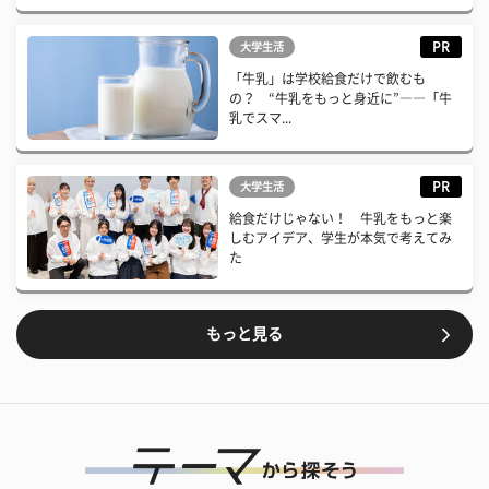
PR
大学生活
「牛乳」は学校給食だけで飲むも
の？ “牛乳をもっと身近に”――「牛
乳でスマ...
PR
大学生活
給食だけじゃない！ 牛乳をもっと楽
しむアイデア、学生が本気で考えてみ
た
もっと見る