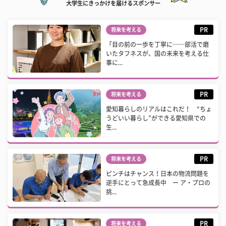
大学生にきっかけを届けるスポンサー
PR
将来を考える
「目の前の一歩を丁寧に──部活で磨
いたタフネスが、国の未来を考える仕
事に...
PR
将来を考える
愛知暮らしのリアルはこれだ！ “ちょ
うどいい暮らし”ができる愛知県での
生...
PR
将来を考える
ピンチはチャンス！日本の物流問題を
逆手にとって急成長中 ー ア・プロの
挑...
PR
将来を考える