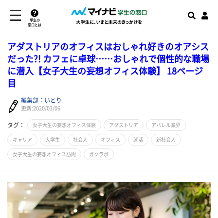
学生の
窓口とは
アダストリアのオフィスはおしゃれ好きのオアシス
だった?! カフェに卓球……おしゃれで個性的な職場
に潜入【女子大生の妄想オフィス体験】 18ページ
目
編集部：いとり
更新:2020/03/06
タグ：
女子大生の妄想オフィス体験
アダストリア
アパレル業界
キャリア
大学生
社会人
オフィス
就活
新社会人
女子大生の妄想オフィス訪問
ガクラボ