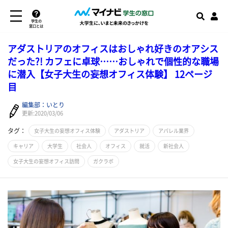
学生の
窓口とは
アダストリアのオフィスはおしゃれ好きのオアシス
だった?! カフェに卓球……おしゃれで個性的な職場
に潜入【女子大生の妄想オフィス体験】 12ページ
目
編集部：いとり
更新:2020/03/06
タグ：
女子大生の妄想オフィス体験
アダストリア
アパレル業界
キャリア
大学生
社会人
オフィス
就活
新社会人
女子大生の妄想オフィス訪問
ガクラボ