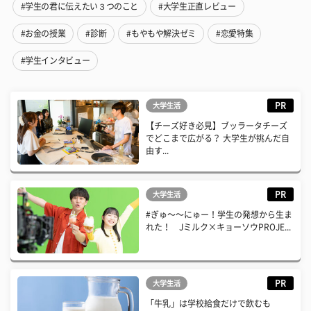
#学生の君に伝えたい３つのこと
#大学生正直レビュー
#お金の授業
#診断
#もやもや解決ゼミ
#恋愛特集
#学生インタビュー
PR
大学生活
【チーズ好き必見】ブッラータチーズ
でどこまで広がる？ 大学生が挑んだ自
由す...
PR
大学生活
#ぎゅ〜〜にゅー！学生の発想から生ま
れた！ Jミルク×キョーソウPROJE...
PR
大学生活
「牛乳」は学校給食だけで飲むも