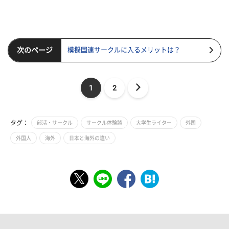
次のページ
模擬国連サークルに入るメリットは？
1
2
タグ：
部活・サークル
サークル体験談
大学生ライター
外国
外国人
海外
日本と海外の違い