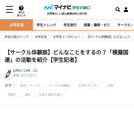
学生の
窓口とは
大学生活
学生トレンド
学生旅行
授業・履修・ゼミ
サークル・
学生の窓口トップ
大学生活
大学生インタビュー
【サークル体験談】どんなことをす
【サークル体験談】どんなことをするの？「模擬国
連」の活動を紹介【学生記者】
GAKU-LAN（1）
更新:2022/09/21
タグ：
部活・サークル
サークル体験談
大学生ライター
外国
外国人
海外
日本と海外の違い