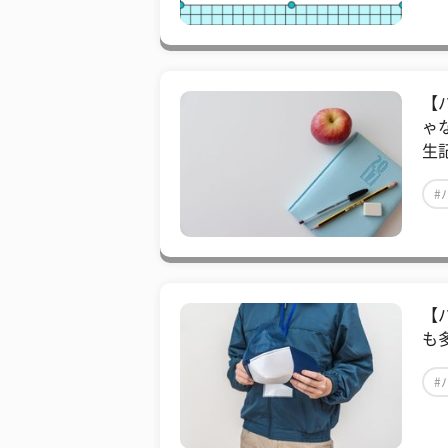
【
ゃ
生
#
【
も
#