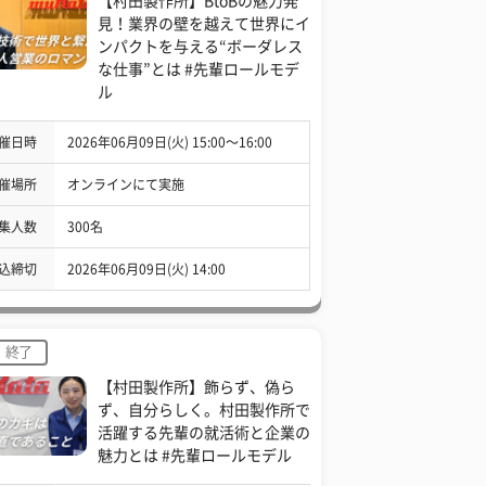
【村田製作所】BtoBの魅力発
見！業界の壁を越えて世界にイ
ンパクトを与える“ボーダレス
な仕事”とは #先輩ロールモデ
ル
催日時
2026年06月09日(火) 15:00〜16:00
催場所
オンラインにて実施
集人数
300名
込締切
2026年06月09日(火) 14:00
終了
【村田製作所】飾らず、偽ら
ず、自分らしく。村田製作所で
活躍する先輩の就活術と企業の
魅力とは #先輩ロールモデル