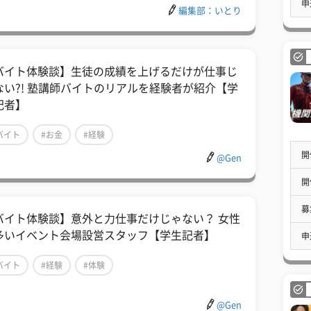
申
編集部：いとり
バイト体験談】生徒の成績を上げるだけが仕事じ
ない?! 塾講師バイトのリアルを経験者が紹介【学
記者】
バイト
#お金
#経験
開
@Gen
開
募
バイト体験談】意外と力仕事だけじゃない？ 女性
多いイベント会場設営スタッフ【学生記者】
申
バイト
#経験
#体験
@Gen