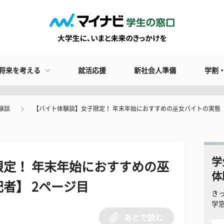
将来を考える
就活応援
新社会人準備
学割
験談
【バイト体験談】女子限定！ 年末年始におすすめの巫女バイトの実態
学
定！ 年末年始におすすめの巫
体
者】 2ページ目
き
学
あとで読む