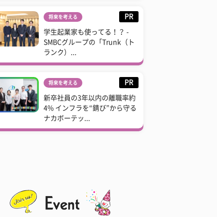
PR
将来を考える
学生起業家も使ってる！？ -
SMBCグループの「Trunk（ト
ランク）...
PR
将来を考える
新卒社員の3年以内の離職率約
4% インフラを“錆び”から守る
ナカボーテッ...