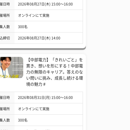
催日時
2026年08月27日(木) 15:00〜16:00
催場所
オンラインにて実施
集人数
300名
込締切
2026年08月27日(木) 14:00
【中部電力】「きれいごと」を
貫き、想いを形にする！中部電
力の無限のキャリア。答えのな
い問いに挑み、成長し続ける環
境の魅力 #
催日時
2026年08月31日(月) 15:00〜16:00
催場所
オンラインにて実施
集人数
300名