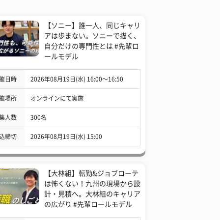
【ソニー】誰一人、同じキャリ
アは歩まない。ソニーで描く、
自分だけの専門性とは #先輩ロ
ールモデル
催日時
2026年08月19日(水) 16:00〜16:50
催場所
オンラインにて実施
集人数
300名
込締切
2026年08月19日(水) 15:00
【大林組】転勤&ジョブローテ
は怖くない！九州の現場から設
計・見積へ。大林組のキャリア
の広がり #先輩ロールモデル