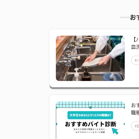
お
【
皿
#
お
職
#