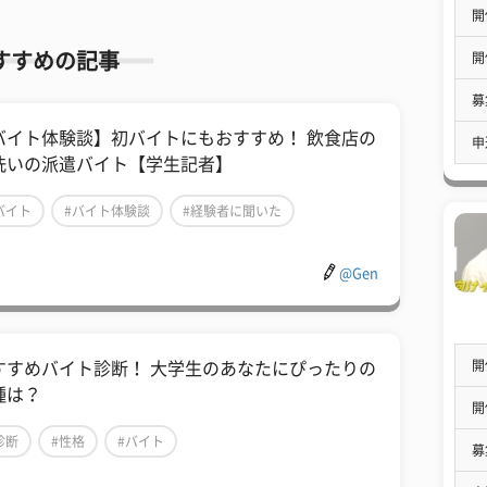
開
すすめの記事
開
募
バイト体験談】初バイトにもおすすめ！ 飲食店の
申
洗いの派遣バイト【学生記者】
バイト
#バイト体験談
#経験者に聞いた
@Gen
開
すすめバイト診断！ 大学生のあなたにぴったりの
種は？
開
診断
#性格
#バイト
募