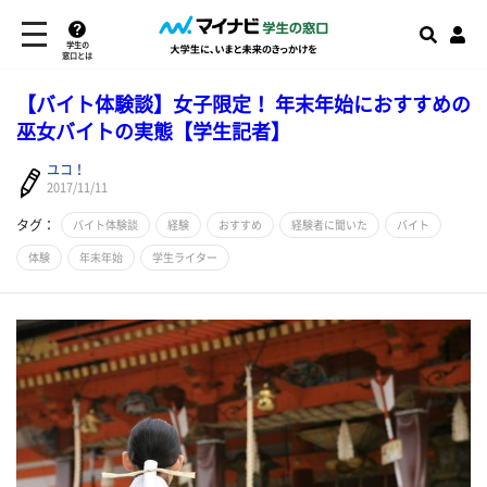
学生の
窓口とは
【バイト体験談】女子限定！ 年末年始におすすめの
巫女バイトの実態【学生記者】
ユコ！
2017/11/11
タグ：
バイト体験談
経験
おすすめ
経験者に聞いた
バイト
体験
年末年始
学生ライター