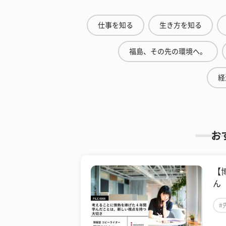
仕事を知る
生き方を知る
福島、その先の環境へ。
経
お
【
ん
#