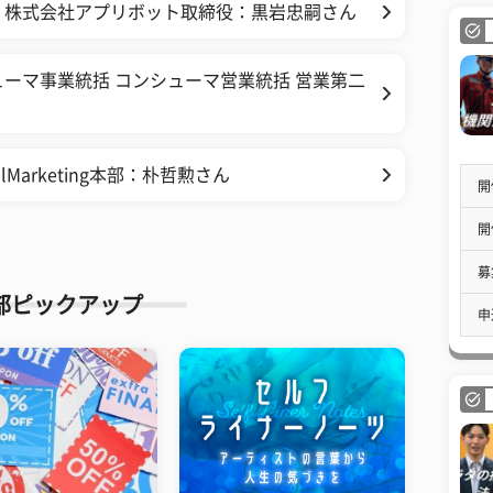
】株式会社アプリボット取締役：黒岩忠嗣さん
ーマ事業統括 コンシューマ営業統括 営業第二
Marketing本部：朴哲勲さん
開
開
募
部ピックアップ
申