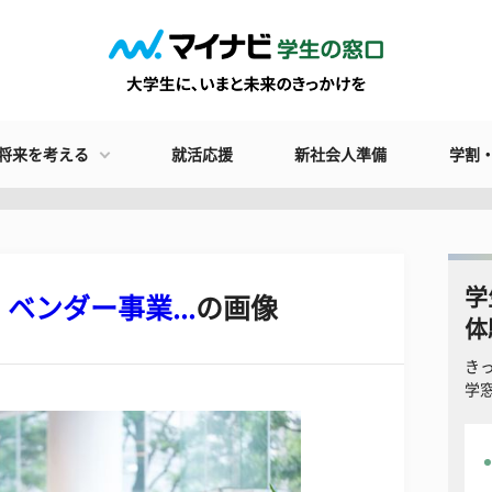
将来を考える
就活応援
新社会人準備
学割
学
ンダー事業...
の画像
体
き
学