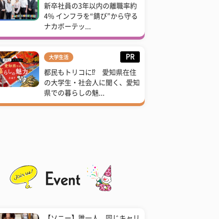
新卒社員の3年以内の離職率約
4% インフラを“錆び”から守る
ナカボーテッ...
PR
大学生活
都民もトリコに⁉ 愛知県在住
の大学生・社会人に聞く、愛知
県での暮らしの魅...
【ソニー】誰一人、同じキャリ