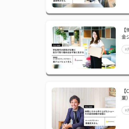
【
金
#
【
業
#