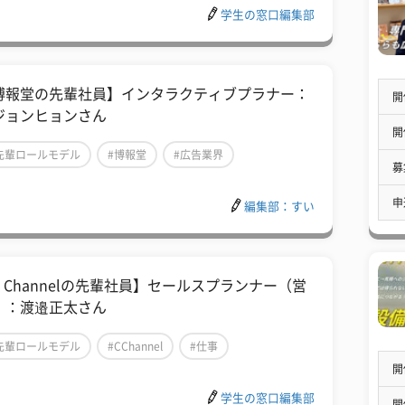
学生の窓口編集部
博報堂の先輩社員】インタラクティブプラナー：
開
ジョンヒョンさん
開
先輩ロールモデル
#博報堂
#広告業界
募
申
編集部：すい
C Channelの先輩社員】セールスプランナー（営
）：渡邉正太さん
先輩ロールモデル
#CChannel
#仕事
開
学生の窓口編集部
開