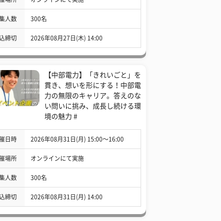
集人数
300名
込締切
2026年08月27日(木) 14:00
【中部電力】「きれいごと」を
貫き、想いを形にする！中部電
力の無限のキャリア。答えのな
い問いに挑み、成長し続ける環
境の魅力 #
催日時
2026年08月31日(月) 15:00〜16:00
催場所
オンラインにて実施
集人数
300名
込締切
2026年08月31日(月) 14:00