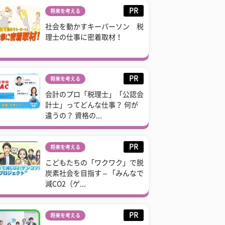
PR
将来を考える
社会を動かすキーパーソン 税
理士の仕事に密着取材！
PR
将来を考える
会計のプロ「税理士」「公認会
計士」ってどんな仕事？ 何が
違うの？ 資格の...
PR
将来を考える
こどもたちの「ワクワク」で脱
炭素社会を目指す – 「みんなで
減CO2（ゲ...
PR
将来を考える