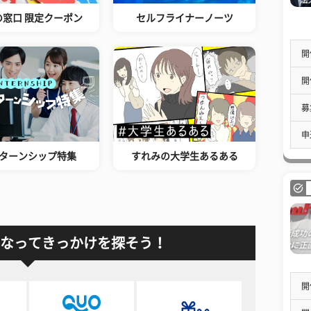
の窓口 限定クーポン
セルフライナーノーツ
開
開
募
申
ターンシップ特集
すれみの大学生あるある
なってきっかけを探そう！
開