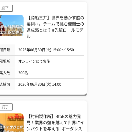
終了
【商船三井】世界を動かす船の
裏側へ。チームで挑む機関士の
達成感とは？ #先輩ロールモデ
ル
催日時
2026年06月30日(火) 15:00〜15:50
催場所
オンラインにて実施
集人数
300名
込締切
2026年06月30日(火) 14:00
終了
【村田製作所】BtoBの魅力発
見！業界の壁を越えて世界にイ
ンパクトを与える“ボーダレス