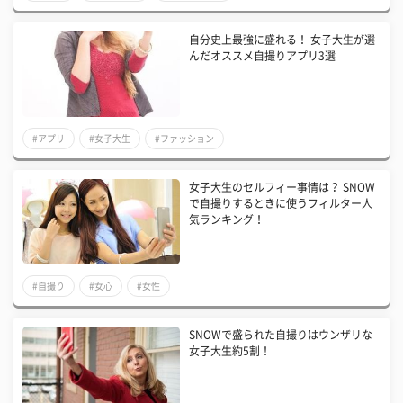
自分史上最強に盛れる！ 女子大生が選
んだオススメ自撮りアプリ3選
#アプリ
#女子大生
#ファッション
女子大生のセルフィー事情は？ SNOW
で自撮りするときに使うフィルター人
気ランキング！
#自撮り
#女心
#女性
SNOWで盛られた自撮りはウンザリな
女子大生約5割！