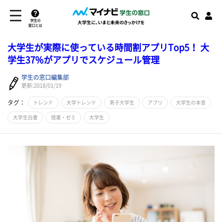
学生の
窓口とは
大学生が実際に使っている時間割アプリTop5！ 大
学生37%がアプリでスケジュール管理
学生の窓口編集部
更新:2018/01/19
タグ：
トレンド
大学トレンド
男子大学生
アプリ
大学生の本音
大学生白書
授業・ゼミ
大学生