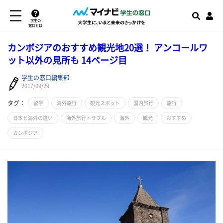
学生の
窓口とは
カンボジアのおすすめ観光地20選！ アンコールワ
ット以外の見所も 14ページ目
学生の窓口編集部
2017/09/29
タグ：
留学
海外旅行
観光スポット
国内旅行
旅行
日本と海外の違い
海外旅行トラブル
海外
観光
おすすめ
カンボジア