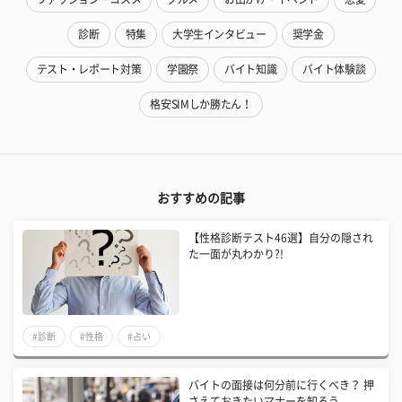
診断
特集
大学生インタビュー
奨学金
テスト・レポート対策
学園祭
バイト知識
バイト体験談
格安SIMしか勝たん！
おすすめの記事
【性格診断テスト46選】自分の隠され
た一面が丸わかり?!
#診断
#性格
#占い
バイトの面接は何分前に行くべき？ 押
さえておきたいマナーを知ろう