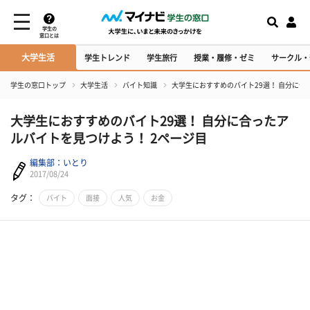
学生の
窓口とは
大学生活
学生トレンド
学生旅行
授業・履修・ゼミ
サークル・
学生の窓口トップ
大学生活
バイト知識
大学生におすすめのバイト29選！ 自分に
大学生におすすめのバイト29選！ 自分に合ったア
ルバイトを見つけよう！ 2ページ目
編集部：いとり
2017/08/24
タグ：
バイト
面接
人気
お金