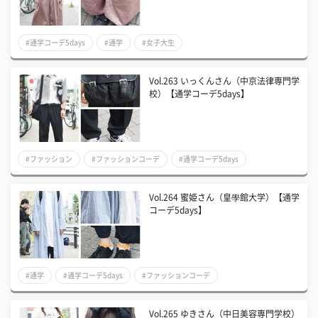
#通学コーデ5days
#通学
#女子大生
Vol.263 いっくんさん（中京法律専門学
校）【通学コーデ5days】
#ファッション
#ファッションコーデ
#通学コーデ5days
Vol.264 蜜姫さん（皇學館大学）【通学
コーデ5days】
#通学
#通学コーデ5days
#ファッションコーデ
Vol.265 ゆきさん（中日美容専門学校）