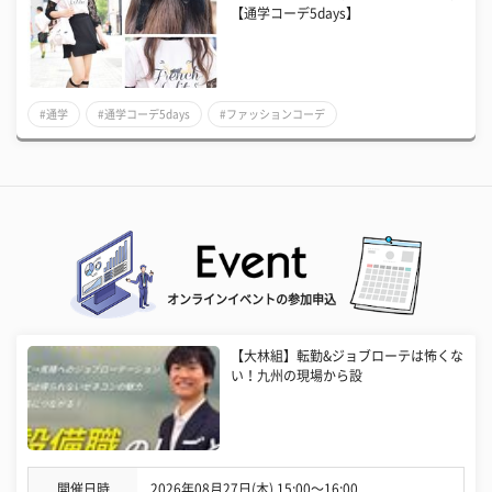
【通学コーデ5days】
#通学
#通学コーデ5days
#ファッションコーデ
オンラインイベントの参加申込
【大林組】転勤&ジョブローテは怖くな
い！九州の現場から設
開催日時
2026年08月27日(木) 15:00〜16:00