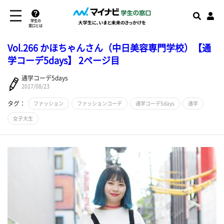
学生の
窓口とは
Vol.266 かほちゃんさん（中日美容専門学校）【通
学コーデ5days】 2ページ目
通学コーデ5days
2017/08/23
タグ：
ファッション
ファッションコーデ
通学コーデ5days
通学
女子大生