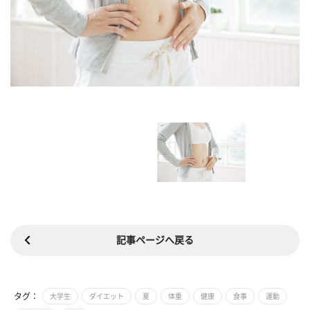
記事ページへ戻る
タグ：
大学生
ダイエット
夏
体重
健康
食事
運動