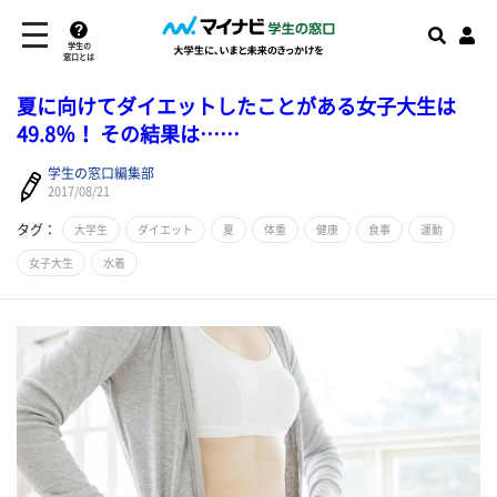
学生の
窓口とは
夏に向けてダイエットしたことがある女子大生は
49.8％！ その結果は……
学生の窓口編集部
2017/08/21
タグ：
大学生
ダイエット
夏
体重
健康
食事
運動
女子大生
水着