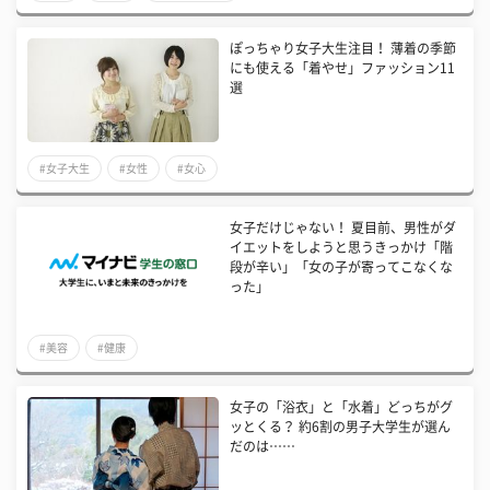
ぽっちゃり女子大生注目！ 薄着の季節
にも使える「着やせ」ファッション11
選
#女子大生
#女性
#女心
女子だけじゃない！ 夏目前、男性がダ
イエットをしようと思うきっかけ「階
段が辛い」「女の子が寄ってこなくな
った」
#美容
#健康
女子の「浴衣」と「水着」どっちがグ
ッとくる？ 約6割の男子大学生が選ん
だのは……