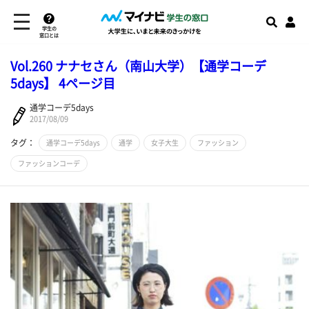
学生の
窓口とは
Vol.260 ナナセさん（南山大学）【通学コーデ
5days】 4ページ目
通学コーデ5days
2017/08/09
タグ：
通学コーデ5days
通学
女子大生
ファッション
ファッションコーデ