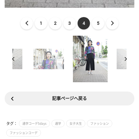
1
2
3
4
5
記事ページへ戻る
タグ：
通学コーデ5days
通学
女子大生
ファッション
ファッションコーデ