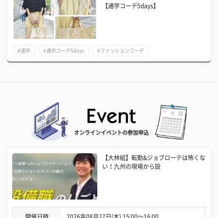
【通学コーデ5days】
#通学
#通学コーデ5days
#ファッションコーデ
オンラインイベントの参加申込
【大林組】転勤&ジョブローテは怖くな
い！九州の現場から設
開催日時
2026年08月27日(木) 15:00〜16:00