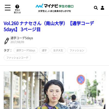
学生の
窓口とは
Vol.260 ナナセさん（南山大学）【通学コーデ
5days】 3ページ目
通学コーデ5days
2017/08/09
タグ：
通学コーデ5days
通学
女子大生
ファッション
ファッションコーデ