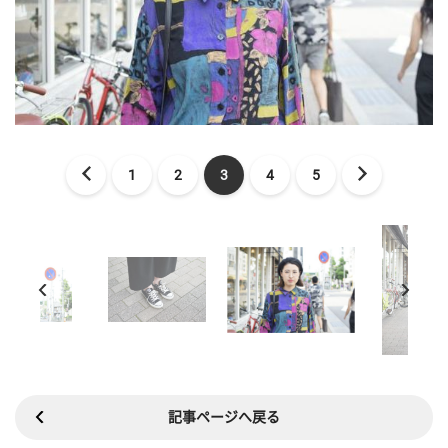
1
2
3
4
5
記事ページへ戻る