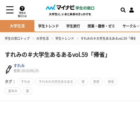
学生の
窓口とは
大学生活
学生トレンド
学生旅行
授業・履修・ゼミ
サークル・
学生の窓口トップ
大学生活
学生トレンド
すれみの＃大学生あるあるvol.59「帰省」
すれみの＃大学生あるあるvol.59「帰省」
すれみ
更新:2019/06/25
タグ：
すれみ
すれみの大学生あるある
家
実家
帰省
夏休み
夏