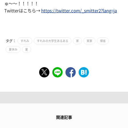
ゅ〜〜！！！！！
Twitterはこちら→
https://twitter.com/_smitter2?lang=ja
タグ：
すれみ
すれみの大学生あるある
家
実家
帰省
夏休み
夏
関連記事