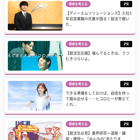
PR
将来を考える
【ディーエムソリューションズ】入社3
年目営業職の先輩が語る！就活で磨い
た...
PR
将来を考える
【就活生応援】噛んでるときは、うつ
むきづらいよ。
PR
将来を考える
できる準備をしておけば、自信を持っ
て踏み出せる――ヒコロヒーが教えて
くれ...
PR
将来を考える
【就活生必見】業界研究ー道路・舗
装・建設ー 「みんなの“あたりま