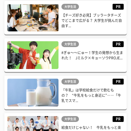
PR
大学生活
【チーズ好き必見】ブッラータチーズ
でどこまで広がる？ 大学生が挑んだ自
由す...
PR
大学生活
#ぎゅ〜〜にゅー！学生の発想から生ま
れた！ Jミルク×キョーソウPROJE...
PR
大学生活
「牛乳」は学校給食だけで飲むも
の？ “牛乳をもっと身近に”――「牛
乳でスマ...
PR
大学生活
給食だけじゃない！ 牛乳をもっと楽