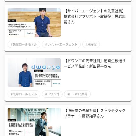
【サイバーエージェントの先輩社員】
株式会社アプリボット取締役：黒岩忠
嗣さん
#先輩ロールモデル
#サイバーエージェント
#取締役
【ドワンゴの先輩社員】動画生放送サ
ービス開発部：新田晃平さん
#先輩ロールモデル
#ドワンゴ
#IT・Web業界
【博報堂の先輩社員】ストラテジック
プラナー：鷹野翔平さん