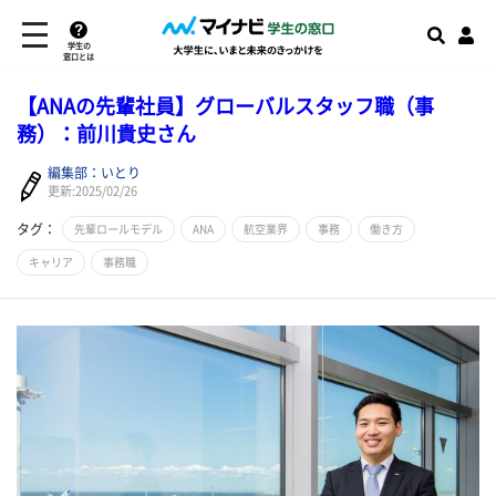
学生の
窓口とは
【ANAの先輩社員】グローバルスタッフ職（事
務）：前川貴史さん
編集部：いとり
更新:2025/02/26
タグ：
先輩ロールモデル
ANA
航空業界
事務
働き方
キャリア
事務職