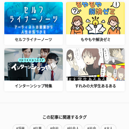
セルフライナーノーツ
もやもや解決ゼミ
インターンシップ特集
すれみの大学生あるある
この記事に関連するタグ
#将来
#仕事
#会社
#社会人
#社会
#大人