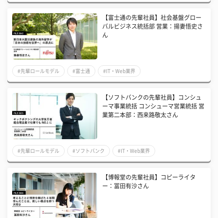
【富士通の先輩社員】社会基盤グロー
バルビジネス統括部 営業：揚妻悟史さ
ん
#先輩ロールモデル
#富士通
#IT・Web業界
【ソフトバンクの先輩社員】コンシュ
ーマ事業統括 コンシューマ営業統括 営
業第二本部：西来路敬太さん
#先輩ロールモデル
#ソフトバンク
#IT・Web業界
【博報堂の先輩社員】コピーライタ
ー：冨田有沙さん