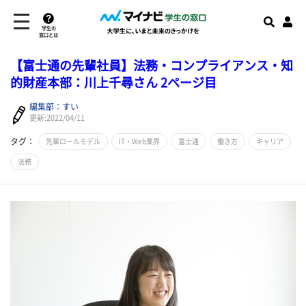
学生の
窓口とは
【富士通の先輩社員】法務・コンプライアンス・知
的財産本部：川上千尋さん 2ページ目
編集部：すい
更新:2022/04/11
タグ：
先輩ロールモデル
IT・Web業界
富士通
働き方
キャリア
法務