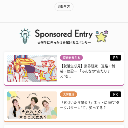
#働き方
大学生にきっかけを届けるスポンサー
PR
将来を考える
【就活生必見】業界研究ー道路・舗
装・建設ー 「みんなの“あたりま
え”を...
PR
大学生活
「気づいたら課金!?」ネットに潜む“ダ
ークパターン”て、知ってる？