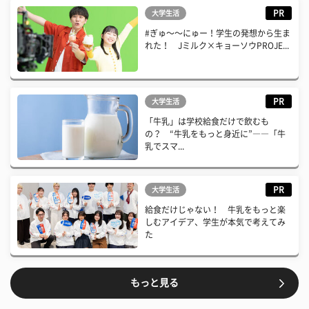
PR
大学生活
#ぎゅ〜〜にゅー！学生の発想から生ま
れた！ Jミルク×キョーソウPROJE...
PR
大学生活
「牛乳」は学校給食だけで飲むも
の？ “牛乳をもっと身近に”――「牛
乳でスマ...
PR
大学生活
給食だけじゃない！ 牛乳をもっと楽
しむアイデア、学生が本気で考えてみ
た
もっと見る