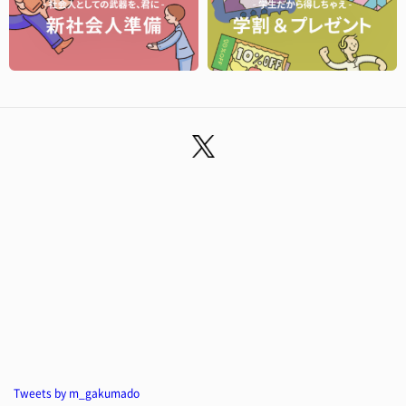
Tweets by m_gakumado