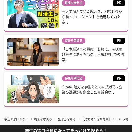
PR
将来を考える
一人で悩んでいた就活を、相談しなが
ら前へ! エージェントを活用して内々
定...
PR
将来を考える
「日本経済への貢献」を軸に、走り続
けた先にあったもの。入省3年目での法
案...
PR
将来を考える
Oliveの魅力を学生とともに広げる - 企
業の課題から創出した実践的な...
学生の窓口トップ
将来を考える
生き方を知る
【ゼビオの先輩社員】スーパースポー
学生の窓口会員になってきっかけを探そう！