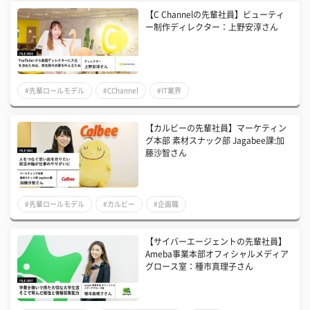
【C Channelの先輩社員】ビューティ
ー制作ディレクター：上野安淳さん
#先輩ロールモデル
#CChannel
#IT業界
【カルビーの先輩社員】マーケティン
グ本部 素材スナック部 Jagabee課:加
藤沙智さん
#先輩ロールモデル
#カルビー
#企画職
【サイバーエージェントの先輩社員】
Ameba事業本部オフィシャルメディア
グロース室：種市真理子さん