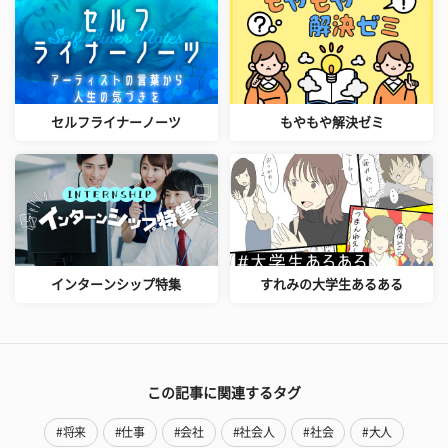
セルフライナーノーツ
もやもや解決ゼミ
インターンシップ特集
すれみの大学生あるある
この記事に関連するタグ
#将来
#仕事
#会社
#社会人
#社会
#大人