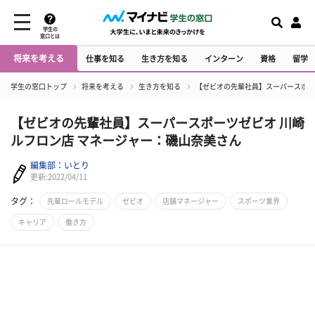
学生の
窓口とは
将来を考える
仕事を知る
生き方を知る
インターン
資格
留学
学生の窓口トップ
将来を考える
生き方を知る
【ゼビオの先輩社員】スーパースポー
【ゼビオの先輩社員】スーパースポーツゼビオ 川崎
ルフロン店 マネージャー：磯山奈美さん
編集部：いとり
更新:2022/04/11
タグ：
先輩ロールモデル
ゼビオ
店舗マネージャー
スポーツ業界
キャリア
働き方