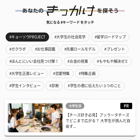
気になる #キーワード をタッチ
#キョーソウPROJECT
#大学生の社会見学
#留学ロードマップ
#ガクラボ
#お仕事図鑑
#先輩ロールモデル
#プレゼント
#ほんとにいい会社見つけ隊！
#お金の授業
#もやもや解決ゼミ
#大学生正直レビュー
#恋愛特集
#特集企画
#学生インタビュー
#診断
#学生の君に伝えたい３つのこと
PR
大学生活
【チーズ好き必見】ブッラータチーズ
でどこまで広がる？ 大学生が挑んだ自
由す...