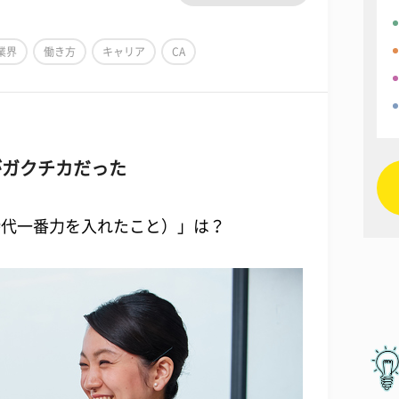
業界
働き方
キャリア
CA
がガクチカだった
時代一番力を入れたこと）」は？