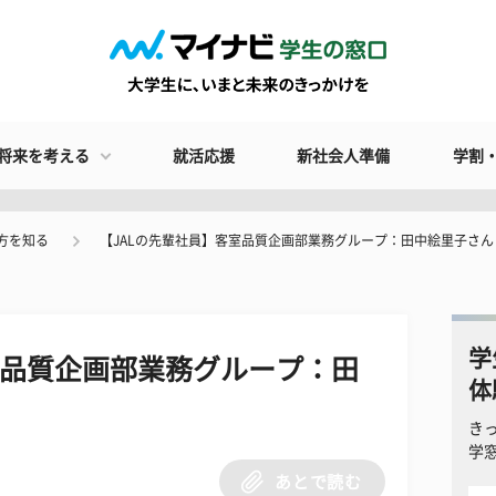
将来を考える
就活応援
新社会人準備
学割
方を知る
【JALの先輩社員】客室品質企画部業務グループ：田中絵里子さん
学
室品質企画部業務グループ：田
体
目
き
学
あとで読む