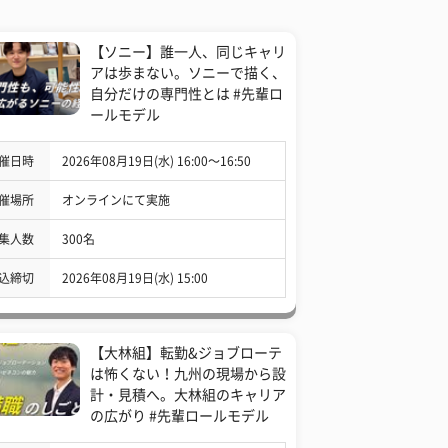
【ソニー】誰一人、同じキャリ
アは歩まない。ソニーで描く、
自分だけの専門性とは #先輩ロ
ールモデル
催日時
2026年08月19日(水) 16:00〜16:50
催場所
オンラインにて実施
集人数
300名
込締切
2026年08月19日(水) 15:00
【大林組】転勤&ジョブローテ
は怖くない！九州の現場から設
計・見積へ。大林組のキャリア
の広がり #先輩ロールモデル