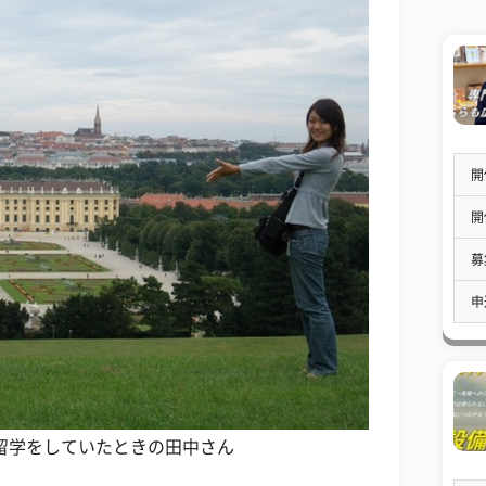
開
開
募
申
留学をしていたときの田中さん