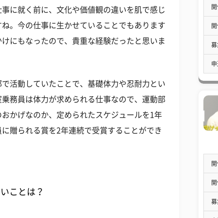
開
仕事に就く前に、文化や価値観の違いを肌で感じ
すね。今の仕事に生かせていることでもあります
開
かけにもなったので、貴重な経験だったと思いま
募
申
部で活動していたことで、基礎体力や忍耐力とい
室乗務員は体力が求められる仕事なので、運動部
のおかげなのか、定められたスケジュールを1年
員に贈られる賞を2年連続で受賞することができ
開
開
いいことは？
募