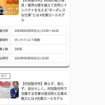
【村田製作所】BtoBの魅力発
見！業界の壁を越えて世界にイ
ンパクトを与える“ボーダレス
な仕事”とは #先輩ロールモデ
ル
催日時
2026年06月09日(火) 15:00〜16:00
催場所
オンラインにて実施
集人数
300名
込締切
2026年06月09日(火) 14:00
終了
【村田製作所】飾らず、偽ら
ず、自分らしく。村田製作所で
活躍する先輩の就活術と企業の
魅力とは #先輩ロールモデル