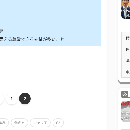
界
開
思える尊敬できる先輩が多いこと
開
募
申
1
2
業界
働き方
キャリア
CA