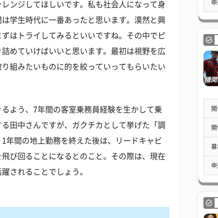
申
ャレンジしてほしいです。私も社会人になって身
間は学生時代に一番あったと思います。漠然と興
まずはトライしてみるといいですね。その中でピ
き詰めていけばいいと思います。最初は視野を広
取り組みたいものに的を絞っていってもらいたい
開
きるよう、7年間の客室乗務員経験を生かして乗
する田中さんですが、ガクチカとして挙げた「調
開
。1年間の地上勤務を終えた後は、リードキャビ
募
を飛び回ることになるとのこと。その際は、現在
申
活躍されることでしょう。