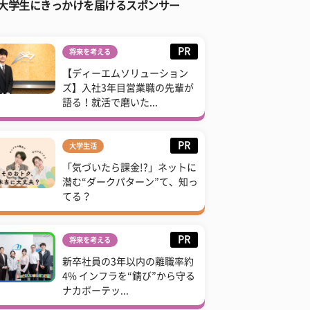
大学生にきっかけを届けるスポンサー
PR
将来を考える
【ディーエムソリューション
ズ】入社3年目営業職の先輩が
語る！就活で磨いた...
PR
大学生活
「気づいたら課金!?」ネットに
潜む“ダークパターン”て、知っ
てる？
PR
将来を考える
新卒社員の3年以内の離職率約
4% インフラを“錆び”から守る
ナカボーテッ...