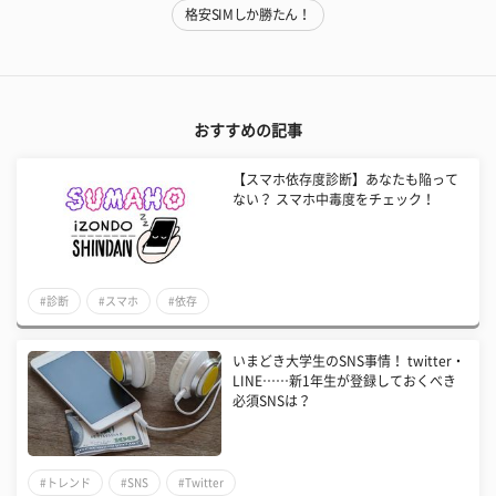
格安SIMしか勝たん！
おすすめの記事
【スマホ依存度診断】あなたも陥って
ない？ スマホ中毒度をチェック！
#診断
#スマホ
#依存
いまどき大学生のSNS事情！ twitter・
LINE……新1年生が登録しておくべき
必須SNSは？
#トレンド
#SNS
#Twitter