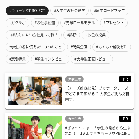
#キョーソウPROJECT
#大学生の社会見学
#留学ロードマップ
#ガクラボ
#お仕事図鑑
#先輩ロールモデル
#プレゼント
#ほんとにいい会社見つけ隊！
#診断
#お金の授業
#学生の君に伝えたい３つのこと
#特集企画
#もやもや解決ゼミ
#恋愛特集
#学生インタビュー
#大学生正直レビュー
PR
大学生活
【チーズ好き必見】ブッラータチーズ
でどこまで広がる？ 大学生が挑んだ自
由す...
PR
大学生活
#ぎゅ〜〜にゅー！学生の発想から生ま
れた！ Jミルク×キョーソウPROJE...