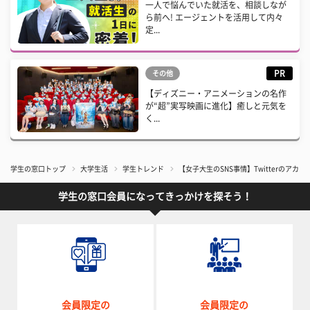
一人で悩んでいた就活を、相談しなが
ら前へ! エージェントを活用して内々
定...
PR
その他
【ディズニー・アニメーションの名作
が“超”実写映画に進化】癒しと元気を
く...
学生の窓口トップ
大学生活
学生トレンド
【女子大生のSNS事情】Twitterのアカウン
学生の窓口会員になってきっかけを探そう！
会員限定の
会員限定の