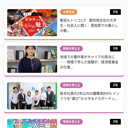
PR
大学生活
都民もトリコに⁉ 愛知県在住の大学
生・社会人に聞く、愛知県での暮らし
の魅...
PR
将来を考える
地域での農作業がキャリアの原点に
──現場で学んだ経験が、経済産業省
の仕事...
PR
将来を考える
新卒社員の3年以内の離職率約4% イン
フラを“錆び”から守るナカボーテッ...
PR
将来を考える