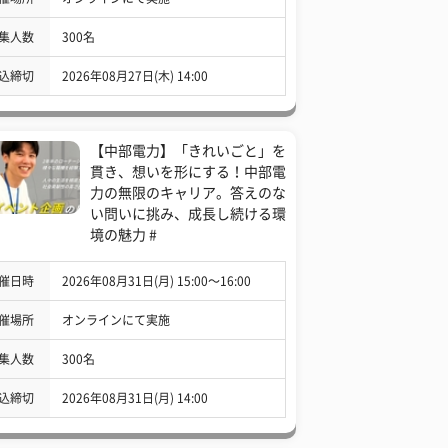
集人数
300名
込締切
2026年08月27日(木) 14:00
【中部電力】「きれいごと」を
貫き、想いを形にする！中部電
力の無限のキャリア。答えのな
い問いに挑み、成長し続ける環
境の魅力 #
催日時
2026年08月31日(月) 15:00〜16:00
催場所
オンラインにて実施
集人数
300名
込締切
2026年08月31日(月) 14:00