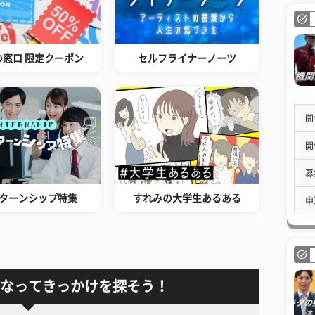
の窓口 限定クーポン
セルフライナーノーツ
開
開
募
ターンシップ特集
すれみの大学生あるある
申
なってきっかけを探そう！