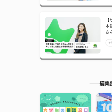
【
本
さ
#
編集