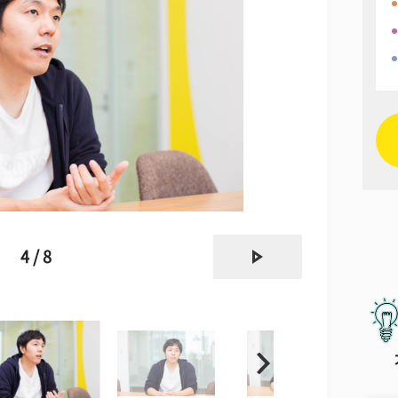
next
4 / 8