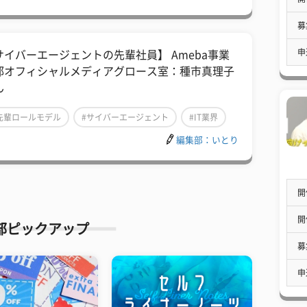
募
申
サイバーエージェントの先輩社員】 Ameba事業
部オフィシャルメディアグロース室：種市真理子
ん
先輩ロールモデル
#サイバーエージェント
#IT業界
編集部：いとり
開
開
部ピックアップ
募
申