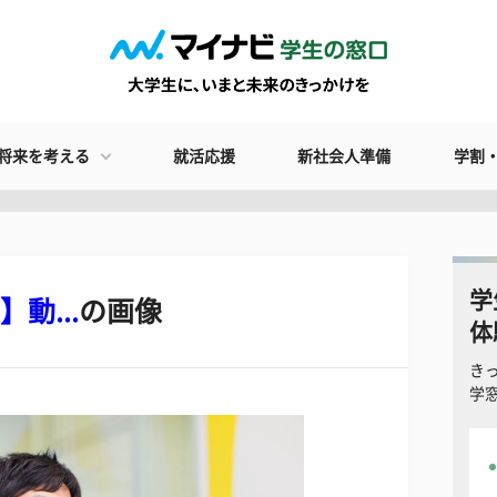
将来を考える
就活応援
新社会人準備
学割
学
】動...
の画像
体
き
学