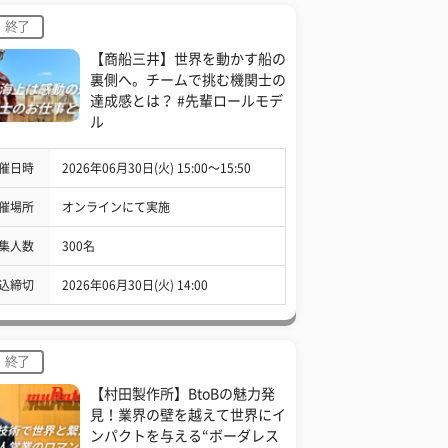
終了
【商船三井】世界を動かす船の
裏側へ。チームで挑む機関士の
達成感とは？ #先輩ロールモデ
ル
催日時
2026年06月30日(火) 15:00〜15:50
催場所
オンラインにて実施
集人数
300名
込締切
2026年06月30日(火) 14:00
終了
【村田製作所】BtoBの魅力発
見！業界の壁を越えて世界にイ
ンパクトを与える“ボーダレス