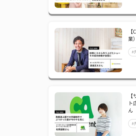
【
業
#
【
ト
ん
#