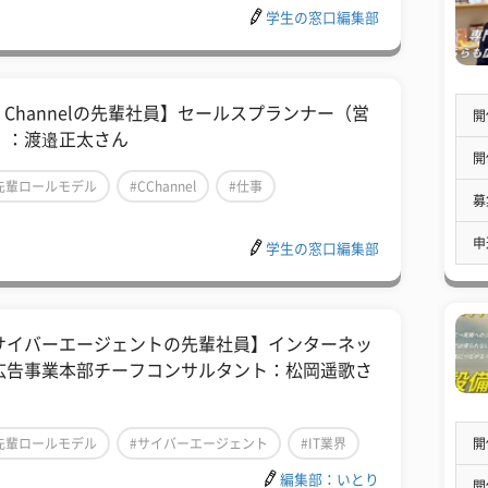
学生の窓口編集部
C Channelの先輩社員】セールスプランナー（営
開
）：渡邉正太さん
開
先輩ロールモデル
#CChannel
#仕事
募
申
学生の窓口編集部
サイバーエージェントの先輩社員】インターネッ
広告事業本部チーフコンサルタント：松岡遥歌さ
開
先輩ロールモデル
#サイバーエージェント
#IT業界
編集部：いとり
開