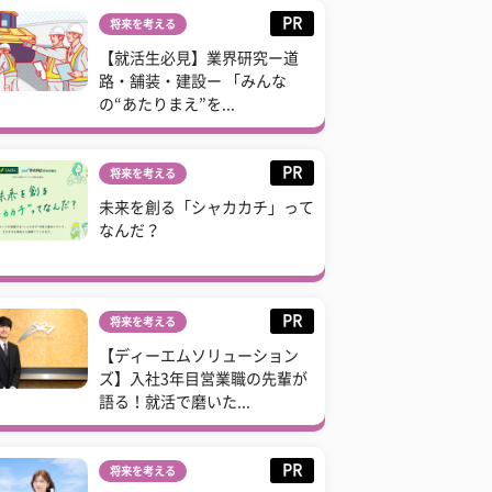
PR
将来を考える
【就活生必見】業界研究ー道
路・舗装・建設ー 「みんな
の“あたりまえ”を...
PR
将来を考える
未来を創る「シャカカチ」って
なんだ？
PR
将来を考える
【ディーエムソリューション
ズ】入社3年目営業職の先輩が
語る！就活で磨いた...
PR
将来を考える