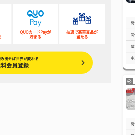
開
QUOカードPayが
抽選で豪華賞品が
開
催
貯まる
当たる
募
申
踏み出せば世界が変わる
無料会員登録
開