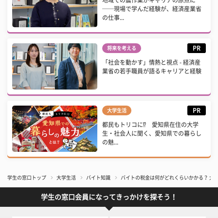
地域での農作業がキャリアの原点に
──現場で学んだ経験が、経済産業省
の仕事...
PR
将来を考える
「社会を動かす」情熱と視点 - 経済産
業省の若手職員が語るキャリアと経験
PR
大学生活
都民もトリコに⁉ 愛知県在住の大学
生・社会人に聞く、愛知県での暮らし
の魅...
学生の窓口トップ
大学生活
バイト知識
バイトの税金は何がどれくらいかかる？ 大
学生の窓口会員になってきっかけを探そう！