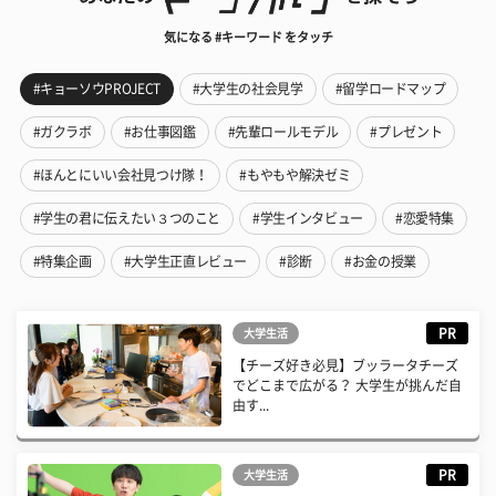
気になる #キーワード をタッチ
#キョーソウPROJECT
#大学生の社会見学
#留学ロードマップ
#ガクラボ
#お仕事図鑑
#先輩ロールモデル
#プレゼント
#ほんとにいい会社見つけ隊！
#もやもや解決ゼミ
#学生の君に伝えたい３つのこと
#学生インタビュー
#恋愛特集
#特集企画
#大学生正直レビュー
#診断
#お金の授業
PR
大学生活
【チーズ好き必見】ブッラータチーズ
でどこまで広がる？ 大学生が挑んだ自
由す...
PR
大学生活