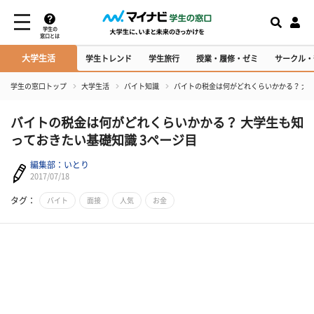
学生の
窓口とは
大学生活
学生トレンド
学生旅行
授業・履修・ゼミ
サークル・
学生の窓口トップ
大学生活
バイト知識
バイトの税金は何がどれくらいかかる？ 大
バイトの税金は何がどれくらいかかる？ 大学生も知
っておきたい基礎知識 3ページ目
編集部：いとり
2017/07/18
タグ：
バイト
面接
人気
お金