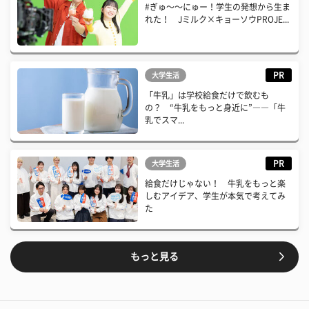
#ぎゅ〜〜にゅー！学生の発想から生ま
れた！ Jミルク×キョーソウPROJE...
PR
大学生活
「牛乳」は学校給食だけで飲むも
の？ “牛乳をもっと身近に”――「牛
乳でスマ...
PR
大学生活
給食だけじゃない！ 牛乳をもっと楽
しむアイデア、学生が本気で考えてみ
た
もっと見る