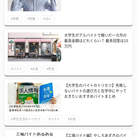
#診断
#性格
#占い
大学生がアルバイトで稼いだ一カ月の
最高金額はどれくらい？ 最多回答は10
万円
#バイト
#お金
#貯金
【大学生のバイトのトリセツ】失敗し
ないバイトの選び方と在学中にやって
おきたいおすすめバイトまとめ
#学生生活のトリセツ
#バイト
#お金
【工場バイト編】やしろあずきのバイ