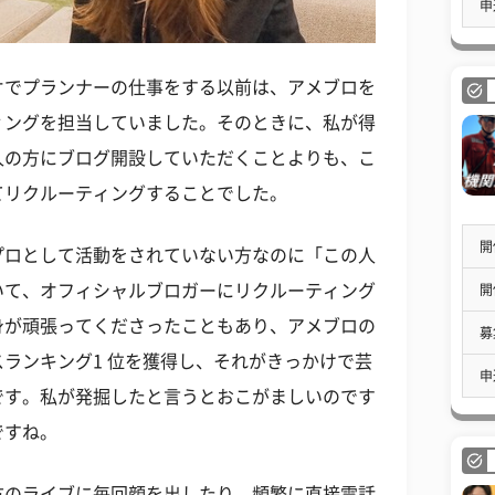
申
オでプランナーの仕事をする以前は、アメブロを
ィングを担当していました。そのときに、私が得
人の方にブログ開設していただくことよりも、こ
てリクルーティングすることでした。
開
プロとして活動をされていない方なのに「この人
いて、オフィシャルブロガーにリクルーティング
開
身が頑張ってくださったこともあり、アメブロの
募
ランキング1 位を獲得し、それがきっかけで芸
申
です。私が発掘したと言うとおこがましいのです
ですね。
方のライブに毎回顔を出したり、頻繁に直接電話