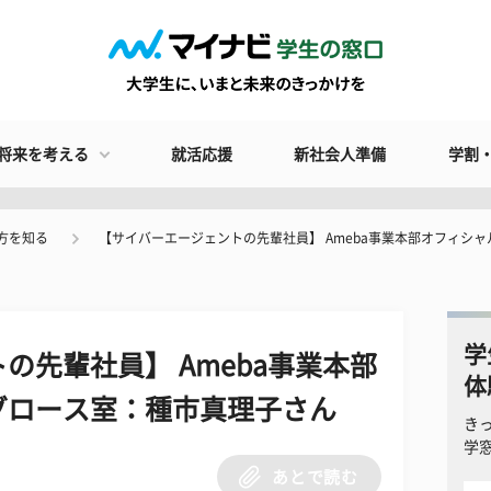
将来を考える
就活応援
新社会人準備
学割
方を知る
【サイバーエージェントの先輩社員】 Ameba事業本部オフィシ
学
の先輩社員】 Ameba事業本部
体
グロース室：種市真理子さん
き
学
あとで読む