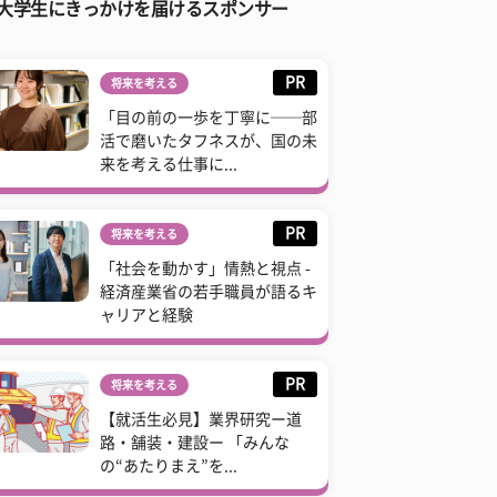
大学生にきっかけを届けるスポンサー
PR
将来を考える
「目の前の一歩を丁寧に──部
活で磨いたタフネスが、国の未
来を考える仕事に...
PR
将来を考える
「社会を動かす」情熱と視点 -
経済産業省の若手職員が語るキ
ャリアと経験
PR
将来を考える
【就活生必見】業界研究ー道
路・舗装・建設ー 「みんな
の“あたりまえ”を...