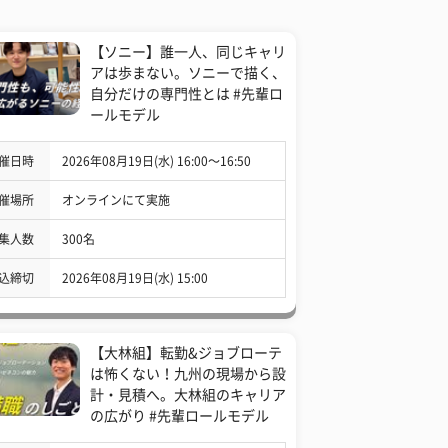
【ソニー】誰一人、同じキャリ
アは歩まない。ソニーで描く、
自分だけの専門性とは #先輩ロ
ールモデル
催日時
2026年08月19日(水) 16:00〜16:50
催場所
オンラインにて実施
集人数
300名
込締切
2026年08月19日(水) 15:00
【大林組】転勤&ジョブローテ
は怖くない！九州の現場から設
計・見積へ。大林組のキャリア
の広がり #先輩ロールモデル