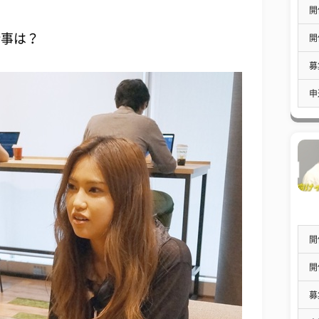
開
仕事は？
開
募
申
開
開
募