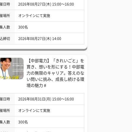
催日時
2026年08月27日(木) 15:00〜16:00
催場所
オンラインにて実施
集人数
300名
込締切
2026年08月27日(木) 14:00
【中部電力】「きれいごと」を
貫き、想いを形にする！中部電
力の無限のキャリア。答えのな
い問いに挑み、成長し続ける環
境の魅力 #
催日時
2026年08月31日(月) 15:00〜16:00
催場所
オンラインにて実施
集人数
300名