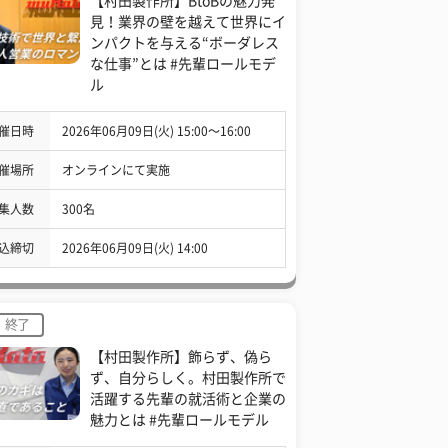
【村田製作所】BtoBの魅力発
見！業界の壁を越えて世界にイ
ンパクトを与える“ボーダレス
な仕事”とは #先輩ロールモデ
ル
催日時
2026年06月09日(火) 15:00〜16:00
催場所
オンラインにて実施
集人数
300名
込締切
2026年06月09日(火) 14:00
終了
【村田製作所】飾らず、偽ら
ず、自分らしく。村田製作所で
活躍する先輩の就活術と企業の
魅力とは #先輩ロールモデル