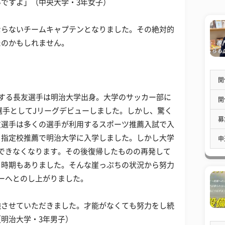
ですよ」（中央大学・3年女子）
ならないチームキャプテンとなりました。その絶対的
たのかもしれません。
開
）
する長友選手は明治大学出身。大学のサッカー部に
開
選手としてJリーグデビューしました。しかし、驚く
募
友選手は多くの選手が利用するスポーツ推薦入試で入
る指定校推薦で明治大学に入学しました。しかし大学
申
できなくなります。その後復帰したものの再発して
る時期もありました。そんな崖っぷちの状況から努力
ーへとのし上がりました。
強させていただきました。才能がなくても努力をし続
明治大学・3年男子）