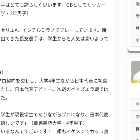
開
手はとても誇らしく思います。OBとしてサッカー
学・2年男子）
開
募
セリエA、インテルミラノでプレーしています。時
も出てきた長友選手は、学生からも人気は高いようで
申
京）
プロ契約を交わし、大学4年生ながら日本代表に初選
果たし、日本代表デビュー。次戦のベネズエラ戦では
した。
開
の学生が現役学生でありながらプロになり、日本代表
開
嬉しいです」（慶應義塾大学・4年男子）
募
ているなんてすごいです！ 顔もイケメンでカッコ良