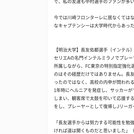
で、私の友達も中村選手のファンが多い
今では川崎フロンターレに居なくては
なキャプテンシーは大学時代からあっ
【明治大学】長友佑都選手（インテル
セリエAの名門インテルミラノでプレー
所属しながら、FC東京の特別指定強化
のはその経歴だけではありません。長
ったのではなく、高校の内申が問われ
1年時にヘルニアを発症し、サッカーが
しまい、観客席で太鼓を叩いて応援す
をし、プレーヤーとして復帰しJリーガ
「長友選手からは努力する可能性を勉
ければ道は開くものだと思いました」（