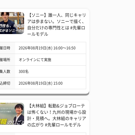
【ソニー】誰一人、同じキャリ
アは歩まない。ソニーで描く、
自分だけの専門性とは #先輩ロ
ールモデル
催日時
2026年08月19日(水) 16:00〜16:50
催場所
オンラインにて実施
集人数
300名
込締切
2026年08月19日(水) 15:00
【大林組】転勤&ジョブローテ
は怖くない！九州の現場から設
計・見積へ。大林組のキャリア
の広がり #先輩ロールモデル