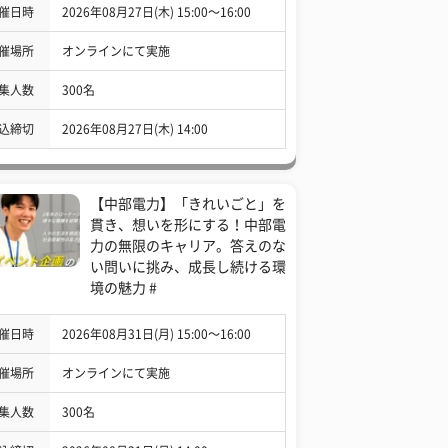
催日時
2026年08月27日(木) 15:00〜16:00
催場所
オンラインにて実施
集人数
300名
込締切
2026年08月27日(木) 14:00
【中部電力】「きれいごと」を
貫き、想いを形にする！中部電
力の無限のキャリア。答えのな
い問いに挑み、成長し続ける環
境の魅力 #
催日時
2026年08月31日(月) 15:00〜16:00
催場所
オンラインにて実施
集人数
300名