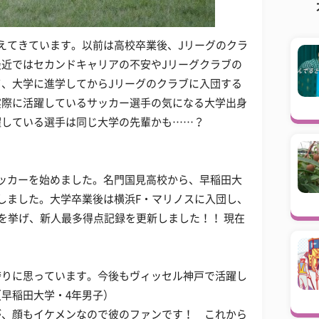
えてきています。以前は高校卒業後、Jリーグのクラ
近ではセカンドキャリアの不安やJリーグクラブの
、大学に進学してからJリーグのクラブに入団する
実際に活躍しているサッカー選手の気になる大学出身
躍している選手は同じ大学の先輩かも……？
）
ッカーを始めました。名門国見高校から、早稲田大
しました。大学卒業後は横浜F・マリノスに入団し、
点を挙げ、新人最多得点記録を更新しました！！ 現在
誇りに思っています。今後もヴィッセル神戸で活躍し
早稲田大学・4年男子）
が、顔もイケメンなので彼のファンです！ これから