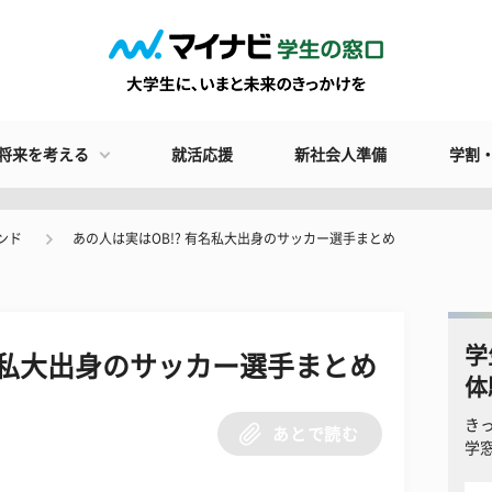
将来を考える
就活応援
新社会人準備
学割
ンド
あの人は実はOB!? 有名私大出身のサッカー選手まとめ
学
有名私大出身のサッカー選手まとめ
体
き
あとで読む
学