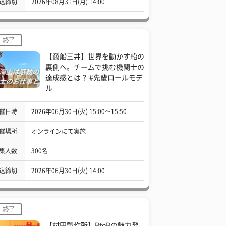
込締切
2026年08月31日(月) 14:00
終了
【商船三井】世界を動かす船の
裏側へ。チームで挑む機関士の
達成感とは？ #先輩ロールモデ
ル
催日時
2026年06月30日(火) 15:00〜15:50
催場所
オンラインにて実施
集人数
300名
込締切
2026年06月30日(火) 14:00
終了
【村田製作所】BtoBの魅力発