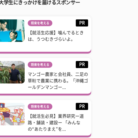
大学生にきっかけを届けるスポンサー
PR
将来を考える
【就活生応援】噛んでるとき
は、うつむきづらいよ。
PR
将来を考える
マンゴー農家と会社員、二足の
草鞋で農業に携わる。「沖縄ゴ
ールデンマンゴー...
PR
将来を考える
【就活生必見】業界研究ー道
路・舗装・建設ー 「みんな
の“あたりまえ”を...