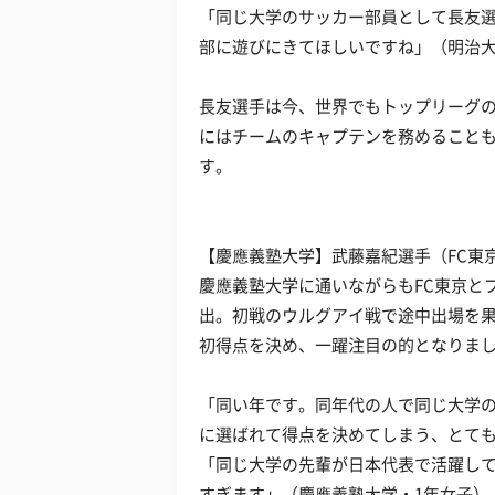
「同じ大学のサッカー部員として長友選
部に遊びにきてほしいですね」（明治大
長友選手は今、世界でもトップリーグの
にはチームのキャプテンを務めること
す。
【慶應義塾大学】武藤嘉紀選手（FC東
慶應義塾大学に通いながらもFC東京と
出。初戦のウルグアイ戦で途中出場を
初得点を決め、一躍注目の的となりま
「同い年です。同年代の人で同じ大学
に選ばれて得点を決めてしまう、とても
「同じ大学の先輩が日本代表で活躍し
すぎます」（慶應義塾大学・1年女子）